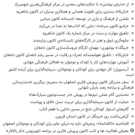
از «دنیای نوشتن» تا حکایت‌های سعدی در مرکز فرهنگی‌هنری شهمیرزاد
«بازیکا» بستری برایِ تقویتِ همدلی و همکاریِ پسران در کانون شاهرود
نقشی از فرهنگ و بازی در توسعه تابستانه کانون میامی
«رادیو کانون سرخه»؛ جایی که کتاب‌ها به صدا در می‌آیند
تلفیقِ مهارت و سنت در مرکز شماره یک کانون شاهرود
جلوه‌گریِ ذوق و هنر در کارگاه‌هایِ تابستانه‌یِ کانون بیارجمند
«بیگَک» بوشهری؛ مهمانِ کارگاهِ عروسک‌سازیِ کانون دامغان
«بازیکا» ؛ تلفیقِ هوشمندانه تحرک و رقابت در مسیر رشد اعضای کانون دامغان
آموزش مهارت‌های کار با کودک و نوجوان به فعالان فرهنگی جهادی
آب‌سوران: کار جهادی برای کودکان و نوجوانان، سرمایه‌گذاری برای آینده کشور
است
سفر مدیرکل کانون پرورش فکری اصفهان به سمیرم؛ پیگیری خدمت‌رسانی
فرهنگی و برنامه رصد بارش شهابی
نخستین گام عملی تیم‌ها در پویش «در جست‌وجوی سیارک‌ها»
حمایت از کانون سرمایه‌گذاری برای تربیت نسل خلاق و پویاست
گام‌های استوار کودکان خنج در مسیر دانایی با طعم کتاب
گرامی‌داشت روز خبرنگار در کانون استان قزوین
افتتاحیه «کافنانما»؛ پنجره‌ای تازه به دنیای علم برای کودکان و نوجوانان اصفهان
معرفی فعالیت ها و کتب کانون پرورش فکری در برنامه تلویزیونی «ناز بالالار»