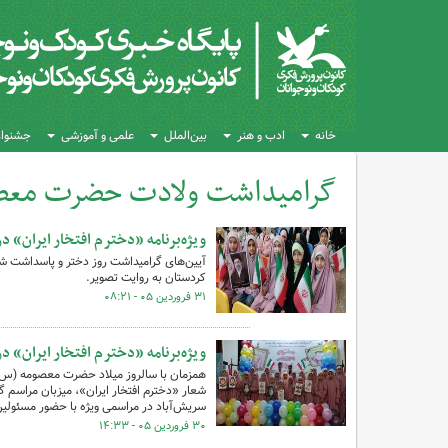
خانه
ادب و هنر
بین‌الملل
علمی و آموزشی
جشنواره
گرامیداشت ولادت حضرت معص
کل اخبار:2
ویژه‌برنامه «دخترم افتخار ایران» د
آیین‌های گرامیداشت روز دختر و پاسداشت شهد
کردستان به روایت تصویر.
۳۱ فروردین ۰۵ - ۰۸:۲۱
ویژه‌برنامه «دخترم افتخار ایران» د
همزمان با سالروز میلاد حضرت معصومه (س) و
شعار «دخترم افتخار ایران»، میزبان مراسم 
سریش‌آباد در مراسمی ویژه با حضور مسئولین، 
۳۰ فروردین ۰۵ - ۱۴:۳۳