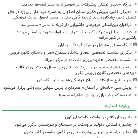
کارگاه «دنیای نوشتن پیشرفته» در شهمیرزاد به سفر قصه‌ها انجامید
مدیرکل کانون پرورش فکری استان اصفهان به همراه فرماندار از پروژه در حال
تکمیل کانون چادگان بازدید کردند؛ گامی بلند در مسیر تحقق عدالت فرهنگی
فراخوان بین‌المللی «رجزهای عاشورایی؛ از کربلا تا قدس» منتشر شد
دیدار و تجلیل مدیرکل آذربایجان شرقی از خانواده شهید والامقام مهرداد
پاشایی‌فر در شهر مراغه
کارگاه معرفی مشاغل در مرکز فرهنگی چناران
برگزاری نشست تخصصی اعضای باشگاه سیمرغ شعر و داستان کانون قزوین
نشست تخصصی «فرزندپروری مثبت»؛ در مرکز سیراف
ارتقای توانمندی‌های مربیان پیش‌دبستانی چهارمحال و بختیاری در قالب
دوره‌های تخصصی کانون پرورش فکری
اجرای طرح «بازیکا» در مراکز فرهنگی هنری کانون گلستان
پویش ملی «نامه‌ای از آسمان» همزمان با بارش شهابی برساوشی برگزار می‌شود
هندسه کلام در ترازوی چالش شاعرانه سیمرغ
پربازدید استان‌ها
طنین جان کلام در روایت حکایت‌های کهن
جشنواره استانی «تولید عروسک» در سیستان و بلوچستان برگزار می‌شود
ارتقای توانمندی مربیان پیش‌دبستانی در کانون ساوه در قاب تصویر