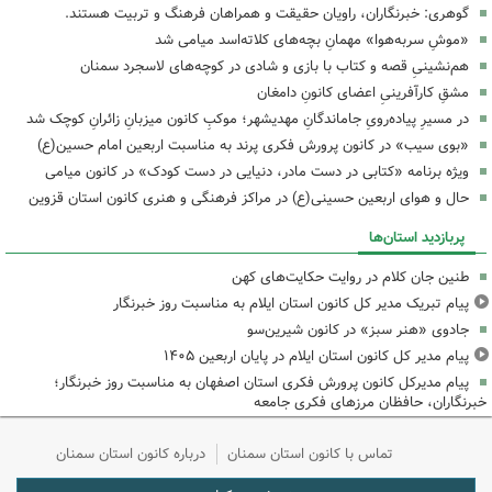
گوهری: خبرنگاران، راویان حقیقت و همراهان فرهنگ و تربیت هستند.
«موشِ سربه‌هوا» مهمانِ بچه‌های کلاته‌اسد میامی شد
هم‌نشینیِ قصه و کتاب با بازی و شادی در کوچه‌های لاسجرد سمنان
مشقِ کارآفرینیِ اعضای کانونِ دامغان
در مسیرِ پیاده‌رویِ جاماندگانِ مهدیشهر؛ موکبِ کانون میزبانِ زائرانِ کوچک شد
«بوی سیب» در کانون پرورش فکری پرند به مناسبت اربعین امام حسین(ع)
ویژه برنامه «کتابی در دست مادر، دنیایی در دست کودک» در کانون میامی
حال و هوای اربعین حسینی(ع) در مراکز فرهنگی و هنری کانون استان قزوین
پربازدید استان‌ها
طنین جان کلام در روایت حکایت‌های کهن
پیام تبریک مدیر کل کانون استان ایلام به مناسبت روز خبرنگار
جادوی «هنر سبز» در کانون شیرین‌سو
پیام مدیر کل کانون استان ایلام در پایان اربعین ۱۴۰۵
پیام مدیرکل کانون پرورش فکری استان اصفهان به مناسبت روز خبرنگار؛
خبرنگاران، حافظان مرزهای فکری جامعه
تماس با کانون استان سمنان
درباره کانون استان سمنان