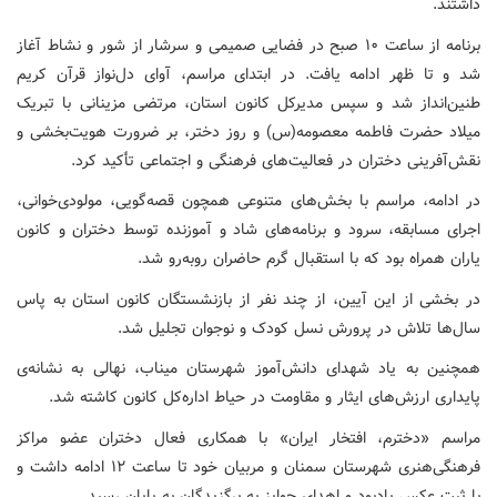
داشتند.
برنامه از ساعت ۱۰ صبح در فضایی صمیمی و سرشار از شور و نشاط آغاز
شد و تا ظهر ادامه یافت. در ابتدای مراسم، آوای دل‌نواز قرآن کریم
طنین‌انداز شد و سپس مدیرکل کانون استان، مرتضی مزینانی با تبریک
میلاد حضرت فاطمه معصومه(س) و روز دختر، بر ضرورت هویت‌بخشی و
نقش‌آفرینی دختران در فعالیت‌های فرهنگی و اجتماعی تأکید کرد.
در ادامه، مراسم با بخش‌های متنوعی همچون قصه‌گویی، مولودی‌خوانی،
اجرای مسابقه، سرود و برنامه‌های شاد و آموزنده توسط دختران و کانون
یاران همراه بود که با استقبال گرم حاضران روبه‌رو شد.
در بخشی از این آیین، از چند نفر از بازنشستگان کانون استان به پاس
سال‌ها تلاش در پرورش نسل کودک و نوجوان تجلیل شد.
همچنین به یاد شهدای دانش‌آموز شهرستان میناب، نهالی به نشانه‌ی
پایداری ارزش‌های ایثار و مقاومت در حیاط اداره‌کل کانون کاشته شد.
مراسم «دخترم، افتخار ایران» با همکاری فعال دختران عضو مراکز
فرهنگی‌هنری شهرستان سمنان و مربیان خود تا ساعت ۱۲ ادامه داشت و
با ثبت عکس یادبود و اهدای جوایز به برگزیدگان به پایان رسید.