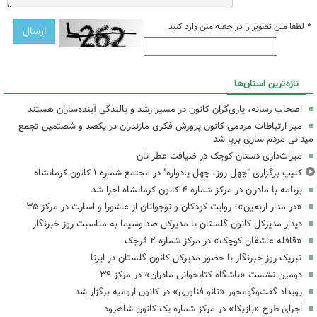
*
لطفا متن تصویر را در جعبه متن وارد کنید
تازه‌ترین استان‌ها
اصحاب رسانه، یاری‌گران کانون در مسیر رشد و بالندگی آینده‌سازان هستند
میز ارتباطات مردمی کانون پرورش فکری مازندران در یکصد و شصتمین تجمع
میدانی مردم ساری برپا شد
میراث‌داری دستان کوچک در ضیافت عطر نان
کلیپ برگزاری "چهل روز، چهل یادواره" در مجتمع شماره ۱ کانون کرمانشاه
برنامه با مادران در مرکز شماره ۴ کانون کرمانشاه اجرا شد
«در مدار اربعین»؛ روایت کودکان و نوجوانان از عاشورا و اسارت در مرکز ۳۵
دیدار مدیرکل کانون گلستان با مدیرکل صداوسیما به مناسبت روز خبرنگار
«قافله عاشقان کوچک» در مرکز شماره ۲ قرچک
تبریک روز خبرنگار با حضور مدیرکل کانون گلستان در ایرنا
دومین نشست «باشگاه کتابخوانی مادران» در مرکز ۳۹
رویداد گفت‌وگومحور «نانو فناوری» در کانون ارومیه برگزار شد
اجرای طرح «بازیکا» در مرکز شماره یک کانون شاهرود