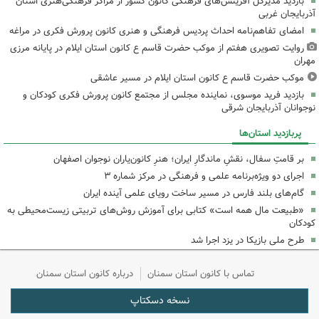
بازدید مدیرکل آفرینش‌های فرهنگی کانون کشور از مراکز فرهنگی‌هنری استان
آذربایجان غربی
امضای تفاهم‌نامه احداث پردیس فرهنگی و هنری کانون پرورش فکری در مراغه
روایت تصویری هفتم از موکب حضرت قاسم ع کانون استان ایلام در پایانه مرزی
مهران
موکب حضرت قاسم ع کانون استان ایلام در مسیر عاشقی
بازدید فرید موسوی، نماینده مجلس از مجتمع کانون پرورش فکری کودکان و
نوجوانان آذربایجان شرقی
پربازدید استان‌ها
بر قامتِ سفال، نقشِ ماندگارِ ایران؛ هنرِ کانون‌یاران نوجوان اصفهان
اجرای دو ویژه‌برنامه علمی و فرهنگی در مرکز شماره ۳
گام‌های بلند فارس در مسیر ساخت رویای علمی آینده ایران
«طبیعت مال همه است» کتابی برای آموزش روش‌های تربیتی زیست‌محیطی به
کودکان
طرح ملی بازیکا در یزد اجرا شد
تماس با کانون استان سمنان
درباره کانون استان سمنان
نسخه دسکتاپ