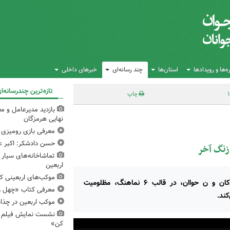
‌ها و رویدادها
استان‌ها
چند رسانه‌ای
خبرهای داخلی
تازه‌ترین چندرسانه‌ا
چاپ
بازدید مدیرعامل و مع
نهایی هرمزگان
معرفی بازی رومیزی 
حسن دادشکر: اکبر عب
زنگ آخر
تماشاخانه‌های سیار 
اربعین
موکب‌های اربعینی کا
مجموعه «زنگ آخر» کاری از کانون پرورش فکری کودکان و ن حواان، در قالب ۶ نماهنگ، مظلومیت
معرفی کتاب «چهل ر
کند.
موکب اربعین در چذاب
نشست نمایش فیلم و 
کن»