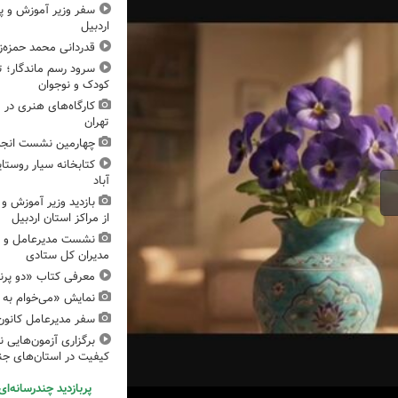
سفر وزیر آموزش و پ
اردبیل
قدردانی محمد حمزه‌زا
سرود رسم ماندگار؛ 
کودک و نوجوان
تهران
چهارمین نشست انج
کتابخانه سیار روستا
آباد
بازدید وزیر آموزش و
از مراکز استان اردبیل
نشست مدیرعامل و ا
مدیران کل ستادی
معرفی کتاب «دو پرن
نمایش «می‌خوام به د
سفر مدیرعامل کانون
برگزاری آزمون‌هایی 
کیفیت در استان‌های جن
پربازدید چندرسانه‌ای