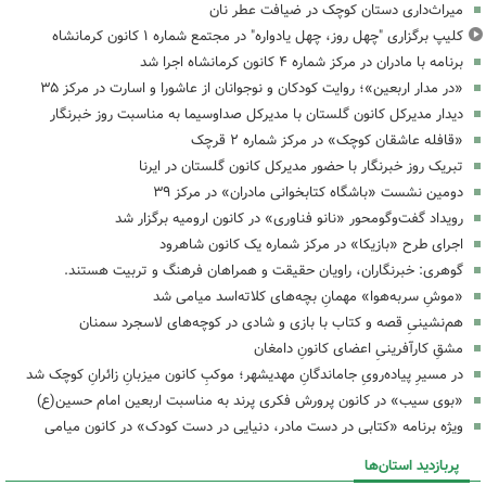
میراث‌داری دستان کوچک در ضیافت عطر نان
کلیپ برگزاری "چهل روز، چهل یادواره" در مجتمع شماره ۱ کانون کرمانشاه
برنامه با مادران در مرکز شماره ۴ کانون کرمانشاه اجرا شد
«در مدار اربعین»؛ روایت کودکان و نوجوانان از عاشورا و اسارت در مرکز ۳۵
دیدار مدیرکل کانون گلستان با مدیرکل صداوسیما به مناسبت روز خبرنگار
«قافله عاشقان کوچک» در مرکز شماره ۲ قرچک
تبریک روز خبرنگار با حضور مدیرکل کانون گلستان در ایرنا
دومین نشست «باشگاه کتابخوانی مادران» در مرکز ۳۹
رویداد گفت‌وگومحور «نانو فناوری» در کانون ارومیه برگزار شد
اجرای طرح «بازیکا» در مرکز شماره یک کانون شاهرود
گوهری: خبرنگاران، راویان حقیقت و همراهان فرهنگ و تربیت هستند.
«موشِ سربه‌هوا» مهمانِ بچه‌های کلاته‌اسد میامی شد
هم‌نشینیِ قصه و کتاب با بازی و شادی در کوچه‌های لاسجرد سمنان
مشقِ کارآفرینیِ اعضای کانونِ دامغان
در مسیرِ پیاده‌رویِ جاماندگانِ مهدیشهر؛ موکبِ کانون میزبانِ زائرانِ کوچک شد
«بوی سیب» در کانون پرورش فکری پرند به مناسبت اربعین امام حسین(ع)
ویژه برنامه «کتابی در دست مادر، دنیایی در دست کودک» در کانون میامی
پربازدید استان‌ها