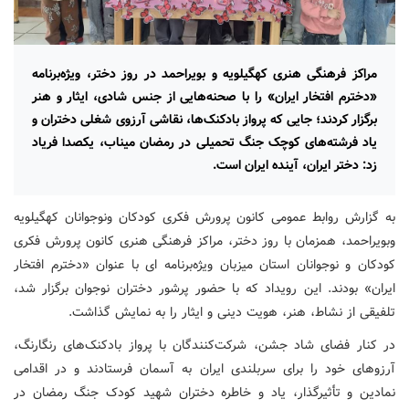
مراکز فرهنگی هنری کهگیلویه و بویراحمد در روز دختر، ویژه‌برنامه
«دخترم افتخار ایران» را با صحنه‌هایی از جنس شادی، ایثار و هنر
برگزار کردند؛ جایی که پرواز بادکنک‌ها، نقاشی آرزوی شغلی دختران و
یاد فرشته‌های کوچک جنگ تحمیلی در رمضان میناب، یکصدا فریاد
زد: دختر ایران، آینده ایران است.
به گزارش روابط عمومی کانون پرورش فکری کودکان ونوجوانان کهگیلویه
وبویراحمد، همزمان با روز دختر، مراکز فرهنگی هنری کانون پرورش فکری
کودکان و نوجوانان استان میزبان ویژه‌برنامه ای با عنوان «دخترم افتخار
ایران» بودند. این رویداد که با حضور پرشور دختران نوجوان برگزار شد،
تلفیقی از نشاط، هنر، هویت دینی و ایثار را به نمایش گذاشت.
در کنار فضای شاد جشن، شرکت‌کنندگان با پرواز بادکنک‌های رنگارنگ،
آرزوهای خود را برای سربلندی ایران به آسمان فرستادند و در اقدامی
نمادین و تأثیرگذار، یاد و خاطره دختران شهید کودک جنگ رمضان در