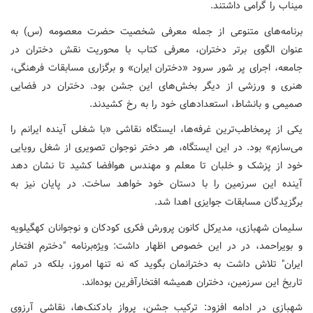
میناب را گرامی داشتند.
برنامه‌های متنوعی از جمله معرفی شخصیت حضرت معصومه (س) به
عنوان الگوی برتر دختران، معرفی کتاب با محوریت نقش دختران در
جامعه، اجرای پر شور سرود «دختران ایران» و برگزاری مسابقات فرهنگی،
هنری و ورزشی از دیگر بخش‌های این جشن بود. دختران در فضایی
صمیمی و بانشاط، استعدادهای خود را به رخ کشیدند.
یکی از پرمخاطب‌ترین غرفه‌ها، ایستگاه نقاشی «با شغلی آینده ایرانم را
می‌سازم» بود. در این ایستگاه، هر دختر نوجوان تصویری از شغل رویایی
خود از پزشک و خلبان تا معلم و مهندس هوافضا کشید تا نشان دهد
آینده این سرزمین را با دستان خود خواهد ساخت. در پایان نیز به
برگزیدگان مسابقات جوایزی اهدا شد.
سلیمان شهبازی، مدیرکل کانون پرورش فکری کودکان و نوجوانان کهگیلویه
و بویراحمد، در در این خصوص اظهار داشت: ویژه‌برنامه "دخترم افتخار
ایران" تلاش داشت به دخترانمان بگوید که نه تنها امروز، بلکه در تمام
تاریخ این سرزمین، دختران همیشه افتخارآفرین بوده‌اند.
شهبازی در ادامه افزود: ترکیب جشن، پرواز بادکنک‌ها، نقاشی آرزوی