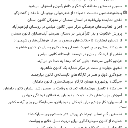
سمیرم نخستین منطقه گردشگری دانش‌آموزی اصفهان می‌شود
پنجاه‌وهشتمین نشست «صبا»؛ از شعرخوانی نوجوانان تا نقد و گفت‌وگو
تقدیر نماینده ولی‌فقیه در استان سمنان از مدیرکل کانون استان
اجرای فعالیت‌های فرهنگی مرکز سیار کانون میامی در روستای ابراهیم‌آباد
پرورش خلاقیت و بذر کارآفرینی در دستانِ هنرمندِ آینده‌سازان کانون سمنان
از «دنیای نوشتن» تا حکایت‌های سعدی در مرکز فرهنگی‌هنری شهمیرزاد
«بازیکا» بستری برایِ تقویتِ همدلی و همکاریِ پسران در کانون شاهرود
نقشی از فرهنگ و بازی در توسعه تابستانه کانون میامی
«رادیو کانون سرخه»؛ جایی که کتاب‌ها به صدا در می‌آیند
تلفیقِ مهارت و سنت در مرکز شماره یک کانون شاهرود
جلوه‌گریِ ذوق و هنر در کارگاه‌هایِ تابستانه‌یِ کانون بیارجمند
«بیگَک» بوشهری؛ مهمانِ کارگاهِ عروسک‌سازیِ کانون دامغان
«بازیکا» ؛ تلفیقِ هوشمندانه تحرک و رقابت در مسیر رشد اعضای کانون دامغان
آموزش مهارت‌های کار با کودک و نوجوان به فعالان فرهنگی جهادی
آب‌سوران: کار جهادی برای کودکان و نوجوانان، سرمایه‌گذاری برای آینده کشور
است
نخستین گام عملی تیم‌ها در پویش «در جست‌وجوی سیارک‌ها»
حمایت از کانون سرمایه‌گذاری برای تربیت نسل خلاق و پویاست
گام‌های استوار کودکان خنج در مسیر دانایی با طعم کتاب