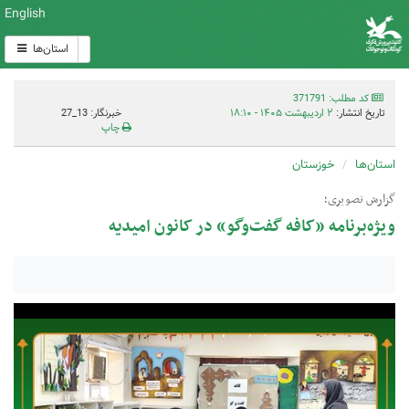
English
استان‌ها
کد مطلب: 371791
تاریخ انتشار:
۲ اردیبهشت ۱۴۰۵ - ۱۸:۱۰
خبرنگار: 13_27
چاپ
استان‌ها
خوزستان
گزارش تصویری؛
ویژه‌برنامه «کافه گفت‌وگو» در کانون امیدیه