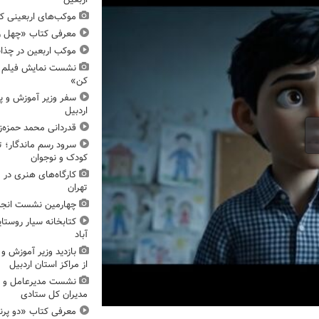
موکب‌های اربعینی کا
معرفی کتاب «چهل ر
موکب اربعین در چذاب
نشست نمایش فیلم و 
کن»
سفر وزیر آموزش و پ
اردبیل
قدردانی محمد حمزه‌زا
سرود رسم ماندگار؛ 
کودک و نوجوان
تهران
چهارمین نشست انج
کتابخانه سیار روستا
آباد
بازدید وزیر آموزش و
از مراکز استان اردبیل
نشست مدیرعامل و ا
مدیران کل ستادی
معرفی کتاب «دو پرن