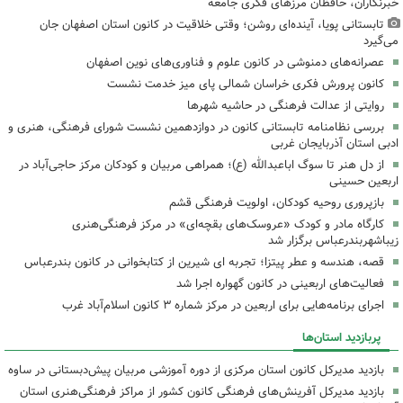
خبرنگاران، حافظان مرزهای فکری جامعه
تابستانی پویا، آینده‌ای روشن؛ وقتی خلاقیت در کانون استان اصفهان جان
می‌گیرد
عصرانه‌های دمنوشی در کانون علوم و فناوری‌های نوین اصفهان
کانون پرورش فکری خراسان شمالی پای میز خدمت نشست
روایتی از عدالت فرهنگی در حاشیه شهرها
بررسی نظامنامه تابستانی کانون در دوازدهمین نشست شورای فرهنگی، هنری و
ادبی استان آذربایجان غربی
از دل هنر تا سوگ اباعبدالله (ع)؛ همراهی مربیان و کودکان مرکز حاجی‌آباد در
اربعین حسینی
بازپروری روحیه کودکان، اولویت فرهنگی قشم
کارگاه مادر و کودک «عروسک‌های بقچه‌ای» در مرکز فرهنگی‌هنری
زیباشهربندرعباس برگزار شد
قصه، هندسه و عطر پیتزا؛ تجربه ای شیرین از کتابخوانی در کانون بندرعباس
فعالیت‌های اربعینی در کانون گهواره اجرا شد
اجرای برنامه‌هایی برای اربعین در مرکز شماره ۳ کانون اسلام‌آباد غرب
پربازدید استان‌ها
بازدید مدیرکل کانون استان مرکزی از دوره آموزشی مربیان پیش‌دبستانی در ساوه
بازدید مدیرکل آفرینش‌های فرهنگی کانون کشور از مراکز فرهنگی‌هنری استان