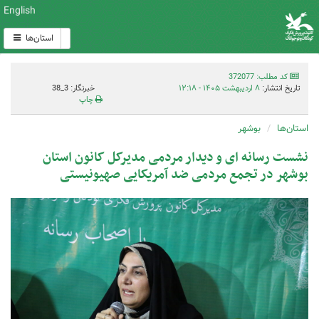
English
استان‌ها
کد مطلب: 372077
تاریخ انتشار:
۸ اردیبهشت ۱۴۰۵ - ۱۲:۱۸
خبرنگار: 3_38
چاپ
استان‌ها
بوشهر
نشست رسانه ای و دیدار مردمی مدیرکل کانون استان
بوشهر در تجمع مردمی ضد آمریکایی صهیونیستی