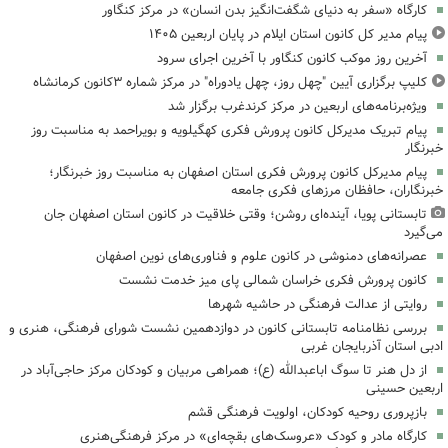
کارگاه «سفر به دنیای شگفت‌انگیز بدن انسان» در مرکز کنگاور
پیام مدیر کل کانون استان ایلام در پایان اربعین ۱۴۰۵
آخرین روز موکب کانون کنگاور با آخرین اجرای سرود
کلیپ برگزاری آیین "چهل روز، چهل یادوراه" در مرکز شماره ۳کانون کرمانشاه
ویژه‌برنامه‌های اربعین در مرکز کرندغرب برگزار شد
پیام تبریک مدیرکل کانون پرورش فکری کهگیلویه و بویراحمد به مناسبت روز
خبرنگار
پیام مدیرکل کانون پرورش فکری استان اصفهان به مناسبت روز خبرنگار؛
خبرنگاران، حافظان مرزهای فکری جامعه
تابستانی پویا، آینده‌ای روشن؛ وقتی خلاقیت در کانون استان اصفهان جان
می‌گیرد
عصرانه‌های دمنوشی در کانون علوم و فناوری‌های نوین اصفهان
کانون پرورش فکری خراسان شمالی پای میز خدمت نشست
روایتی از عدالت فرهنگی در حاشیه شهرها
بررسی نظامنامه تابستانی کانون در دوازدهمین نشست شورای فرهنگی، هنری و
ادبی استان آذربایجان غربی
از دل هنر تا سوگ اباعبدالله (ع)؛ همراهی مربیان و کودکان مرکز حاجی‌آباد در
اربعین حسینی
بازپروری روحیه کودکان، اولویت فرهنگی قشم
کارگاه مادر و کودک «عروسک‌های بقچه‌ای» در مرکز فرهنگی‌هنری