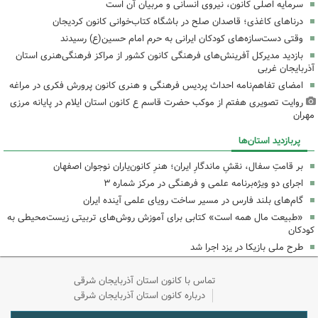
سرمایه اصلی کانون، نیروی انسانی و مربیان آن است
درناهای کاغذی؛ قاصدان صلح در باشگاه کتاب‌خوانی کانون کردیجان
وقتی دست‌سازه‌های کودکان ایرانی به حرم امام حسین(ع) رسیدند
بازدید مدیرکل آفرینش‌های فرهنگی کانون کشور از مراکز فرهنگی‌هنری استان
آذربایجان غربی
امضای تفاهم‌نامه احداث پردیس فرهنگی و هنری کانون پرورش فکری در مراغه
روایت تصویری هفتم از موکب حضرت قاسم ع کانون استان ایلام در پایانه مرزی
مهران
پربازدید استان‌ها
بر قامتِ سفال، نقشِ ماندگارِ ایران؛ هنرِ کانون‌یاران نوجوان اصفهان
اجرای دو ویژه‌برنامه علمی و فرهنگی در مرکز شماره ۳
گام‌های بلند فارس در مسیر ساخت رویای علمی آینده ایران
«طبیعت مال همه است» کتابی برای آموزش روش‌های تربیتی زیست‌محیطی به
کودکان
طرح ملی بازیکا در یزد اجرا شد
تماس با کانون استان آذربایجان شرقی
درباره کانون استان آذربایجان شرقی