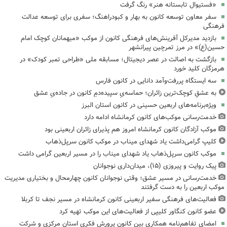
«فستیوال تابستانه هنر» رنگ گرفت
سفر معاون توسعه کانون به بهار و کبودراهنگ؛ سفری برای توسعه عدالت
فرهنگی
بازدید مدیرکل آفرینش‌های فرهنگی کانون از موکب «میهمانان کوچک امام
حسین(ع)» در مرز تمرچین پیرانشهر
بازگشت به اصالت در عصر دیجیتال؛ مسابقه ملی «طراحی تمبر کودک» در
هرمزگان کلید خورد
سه ایستگاه پررفت‌وآمد دانایی در کانون فارس
به عشقِ کوچک‌ترین زائران؛ حماسه‌یِ سپیده‌دمِ کانون در جاده‌یِ عشق
ویژه‌برنامه‌های اربعین حسینی در کانون استان البرز
خدمت‌رسانی موکب‌های کانون کرمانشاه ادامه دارد
موکب آزادگان کانون کرمانشاه امروز هم پذیرای زائران اربعینی بود
کلیپ گرامی‌داشت یاد شهدای میناب در موکب کانون سرپل‌ذهاب
موکب کانون سرپل‌ذهاب یاد شهدای میناب را در مسیر اربعین گرامی داشت
پیک روایت و پیروزی (۱۵)، میدان‌داری نوجوانان
خدمت‌رسانی در مسیر عشق؛ وقتی نوجوانان کانون چهارمحال و بختیاری مدیریت
موکب اربعین را به دست گرفتند
فعالیت‌های فرهنگی سفیر اربعینی کانون کرمانشاه در مسیر نجف تا کربلا
عضو کانون کنگاور کلیپی از فعالیت‌های این موکب تهیه کرد
امضای تفاهم‌نامه همکاری بین کانون پرورش فکری استان مرکزی و شرکت