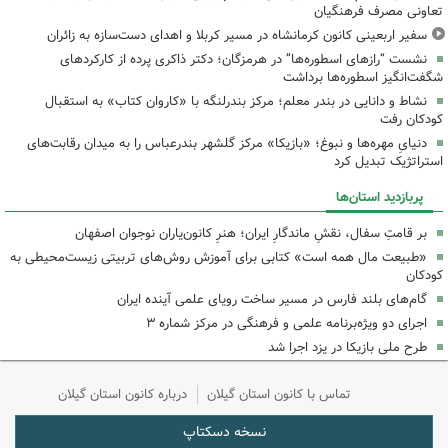
تعاونی مصرف فرهنگیان
سفیر اربعینی کانون کرمانشاه در مسیر کربلا و اهدای دست‌سازه به زائران
نشست “رازهای اسطوره‌ها” در هرمزگان؛ دکتر ذاکری پرده از کارکردهای
شگفت‌انگیز اسطوره‌ها برداشت
نشاط و دانایی در بندر معلم؛ مرکز بندرلنگه با «کاروان کتاب» به استقبال
کودکان رفت
دنیایِ مهره‌ها و نبوغ؛ «بازیکا» مرکز گلشهر بندرعباس را به میدان رقابت‌های
استراتژیک تبدیل کرد
پربازدید استان‌ها
بر قامتِ سفال، نقشِ ماندگارِ ایران؛ هنرِ کانون‌یاران نوجوان اصفهان
«طبیعت مال همه است» کتابی برای آموزش روش‌های تربیتی زیست‌محیطی به
کودکان
گام‌های بلند فارس در مسیر ساخت رویای علمی آینده ایران
اجرای دو ویژه‌برنامه علمی و فرهنگی در مرکز شماره ۳
طرح ملی بازیکا در یزد اجرا شد
تماس با کانون استان گیلان
درباره کانون استان گیلان
نسخه دسکتاپ