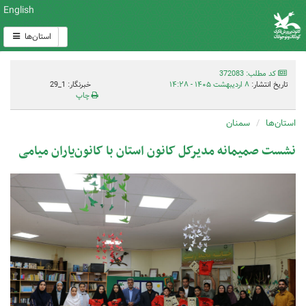
English
استان‌ها
کد مطلب: 372083
تاریخ انتشار:
۸ اردیبهشت ۱۴۰۵ - ۱۴:۲۸
خبرنگار: 1_29
چاپ
استان‌ها
سمنان
نشست صمیمانه مدیرکل کانون استان با کانون‌یاران میامی