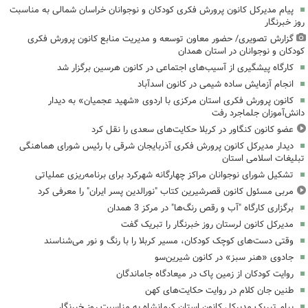
پیام مدیرکل کانون پرورش فکری کودکان و نوجوانان خراسان شمالی به مناسبت
روز خبرنگار
گزارش تصویری/ حضور معاون توسعه و مدیریت منابع کانون پرورش فکری
کودکان و نوجوانان در استان همدان
کارگاه پیشگیری از آسیب‌های اجتماعی در کانون هرسین برگزار شد
انجام آزمایش ساده شیمی در کانون اسدآباد
کانون پرورش فکری استان مرکزی با اردوی «شهید عجمیان» به دیدار
دانش‌آموزان جلماجرد رفت
عضو کانون کنگاور در کربلا حکایت‌های سعدی را نقل کرد
دیدار مدیرکل کانون پرورش فکری آذربایجان شرقی با رئیس شورای هماهنگی
تبلیغات اسلامی استان
تشکیل شورای نوجوانان مراکز چهارگانه شهرکرد برای برنامه‌ریزی عملیاتی
مربی مسئول کانون قصرشیرین کتاب "نورالدین پسر ایران" را معرفی کرد
برگزاری کارگاه "آب و رقص رنگ‌ها" در مرکز 3 همدان
مدیرکل کانون لرستان روز خبرنگار را تبریک گفت
وقتی دست‌های کوچک کودکان، مسیر کربلا را با رنگ و نور می‌شناسند
جادوی «هنر سبز» در کانون شیرین‌سو
روایت کودکان از زمین پاک در میعادگاه جاماندگان
طنین جان کلام در روایت حکایت‌های کهن
پیام تبریک مدیرکل کانون استان کرمانشاه به مناسبت روز خبرنگار