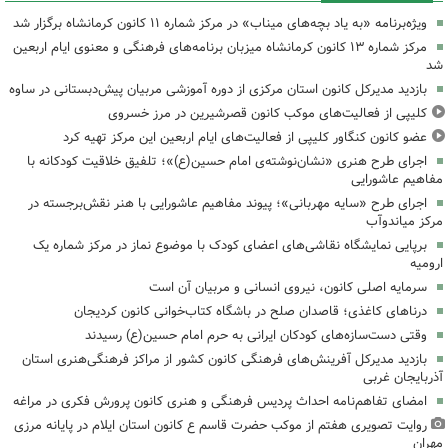
ویژه‌برنامه «به یاد بچه‌های میناب» در مرکز شماره ۱۱ کانون کرمانشاه برگزار شد
مرکز شماره ۱۳ کانون کرمانشاه میزبان برنامه‌های فرهنگی و معنوی ایام اربعین
شد
بازدید مدیرکل کانون استان مرکزی از دوره آموزشی مربیان پیش‌دبستانی در ساوه
کلیپی از فعالیت‌های موکب کانون قصرشیرین در مرز خسروی
عضو کانون کنگاور کلیپی از فعالیت‌های ایام اربعین این مرکز تهیه کرد
اجرای طرح هنری «نشان‌نوشته‌ی امام حسین(ع)»؛ تلفیق خلاقیت کودکانه با
مفاهیم عاشورایی
اجرای طرح «سایه مهربانی»؛ پیوند مفاهیم عاشورایی با هنر نقش‌برجسته در
مرکز میاندوآب
برپایی نمایشگاه نقاشی‌های اعضای کودک با موضوع نماز در مرکز شماره یک
ارومیه
سرمایه اصلی کانون، نیروی انسانی و مربیان آن است
درناهای کاغذی؛ قاصدان صلح در باشگاه کتاب‌خوانی کانون کردیجان
وقتی دست‌سازه‌های کودکان ایرانی به حرم امام حسین(ع) رسیدند
بازدید مدیرکل آفرینش‌های فرهنگی کانون کشور از مراکز فرهنگی‌هنری استان
آذربایجان غربی
امضای تفاهم‌نامه احداث پردیس فرهنگی و هنری کانون پرورش فکری در مراغه
روایت تصویری هفتم از موکب حضرت قاسم ع کانون استان ایلام در پایانه مرزی
مهران