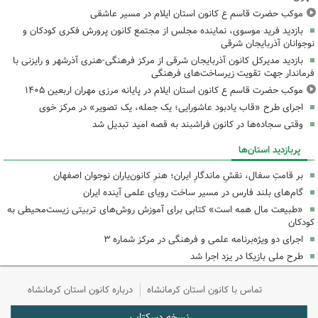
موکب حضرت قاسم ع کانون استان ایلام در مسیر عاشقی
بازدید فرید موسوی، نماینده مجلس از مجتمع کانون پرورش فکری کودکان و
نوجوانان آذربایجان شرقی
بازدید مدیرکل کانون آذربایجان شرقی از مرکز فرهنگی‌-هنری آذرشهر و رایزنی با
فرماندار جهت تقویت زیرساخت‌های فرهنگی
موکب حضرت قاسم ع کانون استان ایلام در پایانه مرزی مهران اربعین ۱۴۰۵
اجرای طرح «قاب یادبود عاشورایی؛ یک جمله، یک تصویر» در مرکز خوی
وقتی سجاده‌ها در کانون فراشبند به قصه امید تبدیل شد
پربازدید استان‌ها
بر قامتِ سفال، نقشِ ماندگارِ ایران؛ هنرِ کانون‌یاران نوجوان اصفهان
گام‌های بلند فارس در مسیر ساخت رویای علمی آینده ایران
«طبیعت مال همه است» کتابی برای آموزش روش‌های تربیتی زیست‌محیطی به
کودکان
اجرای دو ویژه‌برنامه علمی و فرهنگی در مرکز شماره ۳
طرح ملی بازیکا در یزد اجرا شد
تماس با کانون استان کرمانشاه
درباره کانون استان کرمانشاه
نسخه دسکتاپ