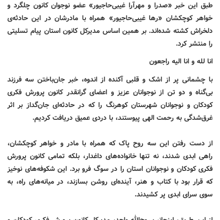
طبق این خبر «صدرا و مهرآرا غیبی‌حاجیور» عضو نوجوان کانون چلگرد و
خواهر کوچکشان «رها غیبی‌حاجیور» همراه با مادرشان در این حادثه‌ی
دلخراش کشته شده‌اند. بر همین اساس مدیرکل کانون استان پیام تسلیتی
را منتشر کرد.
انا لله و انا الیه راجعون
با چشمانی پر از اشک و قلبی آکنده از اندوه، خبر جان‌باختن سه فرزند
بی‌گناه و دو تن از نوجوانان عزیز و اعضای گرانقدر کانون پرورش فکری
کودکان و نوجوانان شهرستان کوهرنگ را که در حادثه‌ای جان‌گداز بر اثر
غرق‌شدگی به رحمت الهی پیوستند، با دردی عمیق دریافت کردیم
.
از دست رفتن این سه روح پاک که همراه با مادر و خواهر کوچکشان،
راهی ابدی شدند، نه تنها خانواده‌های داغدار، بلکه تمامی کانون پرورش
فکری کودکان و نوجوانان استان را در سوگ فرو برد. این شکوفه‌های نوخیز
که قرار بود با کتاب و هنر، آینده‌ای روشن بسازند، در میانه‌های راه، به
سوی سرای ابدی پر کشیدند
.
از این طریق، اینجانب روح‌الله واحد، مدیرکل کانون پرورش فکری کودکان و