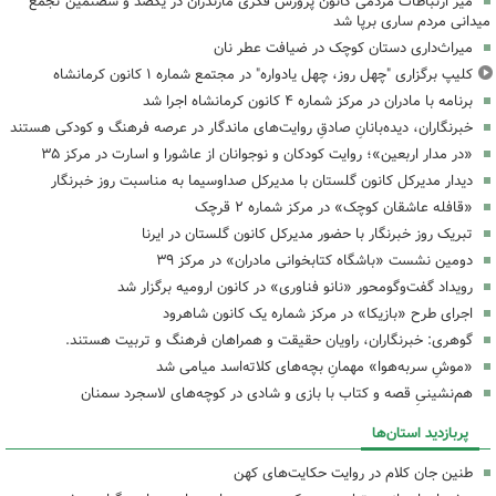
میز ارتباطات مردمی کانون پرورش فکری مازندران در یکصد و شصتمین تجمع
میدانی مردم ساری برپا شد
میراث‌داری دستان کوچک در ضیافت عطر نان
کلیپ برگزاری "چهل روز، چهل یادواره" در مجتمع شماره ۱ کانون کرمانشاه
برنامه با مادران در مرکز شماره ۴ کانون کرمانشاه اجرا شد
خبرنگاران، دیده‌بانانِ صادقِ روایت‌های ماندگار در عرصه فرهنگ و کودکی هستند
«در مدار اربعین»؛ روایت کودکان و نوجوانان از عاشورا و اسارت در مرکز ۳۵
دیدار مدیرکل کانون گلستان با مدیرکل صداوسیما به مناسبت روز خبرنگار
«قافله عاشقان کوچک» در مرکز شماره ۲ قرچک
تبریک روز خبرنگار با حضور مدیرکل کانون گلستان در ایرنا
دومین نشست «باشگاه کتابخوانی مادران» در مرکز ۳۹
رویداد گفت‌وگومحور «نانو فناوری» در کانون ارومیه برگزار شد
اجرای طرح «بازیکا» در مرکز شماره یک کانون شاهرود
گوهری: خبرنگاران، راویان حقیقت و همراهان فرهنگ و تربیت هستند.
«موشِ سربه‌هوا» مهمانِ بچه‌های کلاته‌اسد میامی شد
هم‌نشینیِ قصه و کتاب با بازی و شادی در کوچه‌های لاسجرد سمنان
پربازدید استان‌ها
طنین جان کلام در روایت حکایت‌های کهن