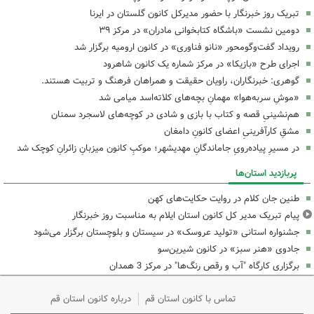
تبریک روز خبرنگار با حضور مدیرکل کانون گلستان در ایرنا
دومین نشست «باشگاه کتابخوانی مادران» در مرکز ۳۹
رویداد گفت‌وگومحور «نانو فناوری» در کانون ارومیه برگزار شد
اجرای طرح «بازیکا» در مرکز شماره یک کانون شاهرود
گوهری: خبرنگاران، راویان حقیقت و همراهان فرهنگ و تربیت هستند.
«موشِ سربه‌هوا» مهمانِ بچه‌های کلاته‌اسد میامی شد
هم‌نشینیِ قصه و کتاب با بازی و شادی در کوچه‌های لاسجرد سمنان
مشقِ کارآفرینیِ اعضای کانونِ دامغان
در مسیرِ پیاده‌رویِ جاماندگانِ مهدیشهر؛ موکبِ کانون میزبانِ زائرانِ کوچک شد
پربازدید استان‌ها
طنین جان کلام در روایت حکایت‌های کهن
پیام تبریک مدیر کل کانون استان ایلام به مناسبت روز خبرنگار
جشنواره استانی «تولید عروسک» در سیستان و بلوچستان برگزار می‌شود
جادوی «هنر سبز» در کانون شیرین‌سو
برگزاری کارگاه "آب و رقص رنگ‌ها" در مرکز 3 همدان
تماس با کانون استان قم
درباره کانون استان قم