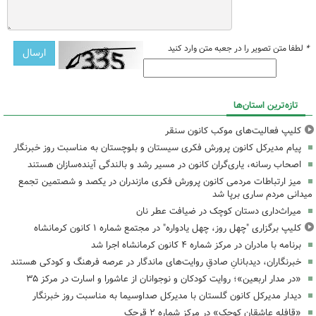
*
لطفا متن تصویر را در جعبه متن وارد کنید
تازه‌ترین استان‌ها
کلیپ فعالیت‌های موکب کانون سنقر
پیام مدیرکل کانون پرورش فکری سیستان و بلوچستان به مناسبت روز خبرنگار
اصحاب رسانه، یاری‌گران کانون در مسیر رشد و بالندگی آینده‌سازان هستند
میز ارتباطات مردمی کانون پرورش فکری مازندران در یکصد و شصتمین تجمع
میدانی مردم ساری برپا شد
میراث‌داری دستان کوچک در ضیافت عطر نان
کلیپ برگزاری "چهل روز، چهل یادواره" در مجتمع شماره ۱ کانون کرمانشاه
برنامه با مادران در مرکز شماره ۴ کانون کرمانشاه اجرا شد
خبرنگاران، دیدبانانِ صادقِ روایت‌های ماندگار در عرصه فرهنگ و کودکی هستند
«در مدار اربعین»؛ روایت کودکان و نوجوانان از عاشورا و اسارت در مرکز ۳۵
دیدار مدیرکل کانون گلستان با مدیرکل صداوسیما به مناسبت روز خبرنگار
«قافله عاشقان کوچک» در مرکز شماره ۲ قرچک