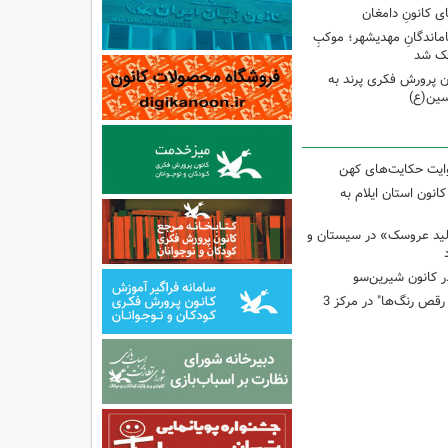
ی کانونِ دامغان
جاماندگانِ مهدیشهر؛ موکبِ
وچک شد
 پرورش فکری پرند به
سین(ع)
وایت حکایت‌های کهن
انون استان ایلام به
لید عروسک» در سیستان و
 کانون شیرین‌سو
برگزاری کارگاه "آب و رقص رنگ‌ها" در مرکز 3