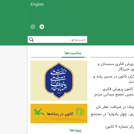
English
مناسبت‌ها
پرورش فکری سیستان و
ز خبرنگار
ران کانون در مسیر رشد و
تند
 کانون پرورش فکری
تمین تجمع میدانی مردم
وچک در ضیافت عطر نان
وز، چهل یادواره" در مجتمع
برنامه با مادران در مرکز شماره ۴ کانون
پیوندها