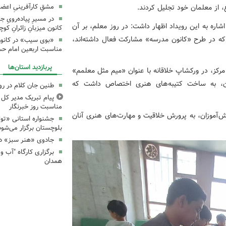
مشقِ کارآفرینیِ اعضا
ع، از معلمان خود تجلیل کردند.
در مسیرِ پیاده‌رویِ 
اره به این رویداد اظهار داشت: در روز معلم، بر آن
کانون میزبانِ زائرانِ ک
ی که در طرح «کانون مدرسه» مشارکت فعال داشته‌اند،
«بوی سیب» در کانون
مناسبت اربعین امام ح
پربازدید استان‌ها
مرکز، در ورکشاپ خلاقانه با عنوان «میم مثل معلمم»
ان، به ساخت کتیبه‌های هنری اختصاص داشت که
طنین جان کلام در ر
پیام تبریک مدیر کل ک
مناسبت روز خبرنگار
‌آموزان، به پرورش خلاقیت و مهارت‌های هنری آنان
جشنواره استانی «تو
بلوچستان برگزار می‌شود
جادوی «هنر سبز» در
همدان