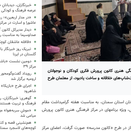
خبرنگاران، دیدبانانِ 
عرصه فرهنگ و کودکی 
«در مدار اربعین»؛ رو
عاشورا و اسارت در مرکز ۳۵
دیدار مدیرکل کانون 
صداوسیما به مناسبت رو
«قافله عاشقان کوچک» د
تبریک روز خبرنگار ب
گلستان در ایرنا
دومین نشست «باشگاه
مرکز ۳۹
گی هنری کانون پرورش فکری کودکان و نوجوانان
رویداد گفت‌وگومحور «
 ورک‌شاپ‌های خلاقانه و ساخت یادبود، از معلمان طرح
ارومیه برگزار شد
اجرای طرح «بازیکا» 
شاهرود
گوهری: خبرنگاران، ر
نان استان سمنان، به مناسبت هفته گرامیداشت مقام
فرهنگ و تربیت هستند.
معلم و در راستای ارج نهادن به تلاش‌های ارزشمند آموزشی، ویژه برنامه‎ای در مرکز فرهنگی هنری کانون پرورش
«موشِ سربه‌هوا» مهم
میامی شد
هم‌نشینیِ قصه و کتا
تاز در طرح «کانون مدرسه» صورت گرفت، اعضای مرکز
کوچه‌های لاسجرد سمنا