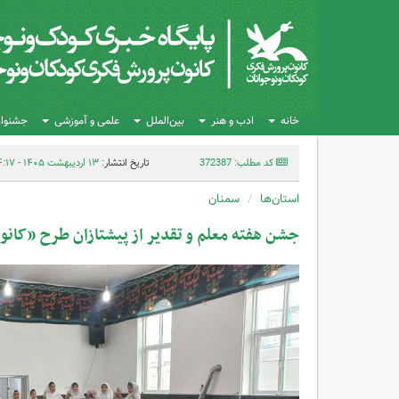
خانه
ادب و هنر
بین‌الملل
علمی و آموزشی
جشنواره
کد مطلب: 372387
تاریخ انتشار:
۱۳ اردیبهشت ۱۴۰۵ - ۱۴:۱۷
استان‌ها
سمنان
جشن هفته معلم و تقدیر از پیشتازان طرح «کانو