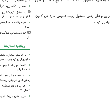
 گروه سرود دختران عضو کتابخانه مروج کتاب روستای
ملی «طراحی تمبر کودک»
سه ایستگاه پررفت‌وآ
به عشقِ کوچک‌ترین زا
رایی و علی رضی مسئول روابط عمومی اداره کل کانون
کانون در جاده‌یِ عشق
راهی کردند.
ویژه‌برنامه‌های اربع
البرز
خدمت‌رسانی موکب‌های
دارد
پربازدید استان‌ها
بر قامتِ سفال، نقشِ م
کانون‌یاران نوجوان اصفه
گام‌های بلند فارس 
آینده ایران
«طبیعت مال همه اس
روش‌های تربیتی زیست‌
اجرای دو ویژه‌برنامه
شماره ۳
طرح ملی بازیکا در یز