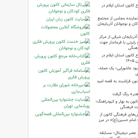
انون استان ایلام در
نماینده مجلس از مجتمع
ن و نوجوانان آذربایجان
آذربایجان شرقی از مرکز
رایزنی با فرماندار جهت
هنگی
انون استان ایلام در
۱۴
ود عاشورایی؛ یک جمله،
ی
نون فراشبند به قصه امید
هنر» رنگ گرفت
ون به بهار و کبودراهنگ؛
ت فرهنگی
ش‌های فرهنگی کانون از
امام حسین(ع)» در مرز
 عصر دیجیتال؛ مسابقه