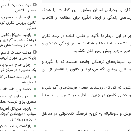
موکب حضرت قاسم ع ک
ان و نوجوانان استان بوشهر، این کتاب‌ها با هدف
مسیر عاشقی
‌های زندگی و ایجاد انگیزه برای مطالعه و انتخاب
بازدید فرید موسوی، 
کانون پرورش فکری کودکا
شرقی
بازدید مدیرکل کانون 
ر در این دیدار با تأکید بر نقش کتاب در رشد فکری
فرهنگی‌-هنری آذرشهر و 
رای کشف استعدادها و شناخت مسیر زندگی کودکان و
تقویت زیرساخت‌های فر
های تازه‌ای پیش روی آنان بگشاید.
موکب حضرت قاسم ع ک
پایانه مرزی مهران اربعین ۰۵
ب، سرمایه‌های فرهنگی جامعه هستند که با انگیزه و
اجرای طرح «قاب یادب
تایی روشن نگه می‌دارند و کانون با افتخار از این
یک تصویر» در مرکز خو
وقتی سجاده‌ها در کا
تبدیل شد
شود که کودکان روستاها همان فرصت‌های آموزشی و
«فستیوال تابستانه 
 حضور کانون در چنین مناطق، در همین راستا معنا
سفر معاون توسعه کان
سفری برای توسعه عدال
بازدید مدیرکل آفرین
 و داوطلبانه به ترویج فرهنگ کتابخوانی در مناطق
موکب «میهمانان کوچک 
تمرچین پیرانشهر
بازگشت به اصالت در