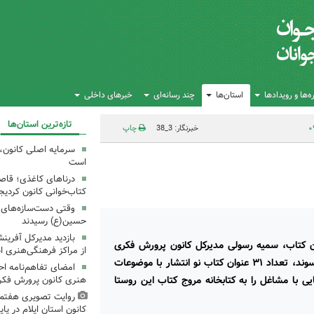
‌ها و رویدادها
استان‌ها
چند رسانه‌ای
خبرهای داخلی
تازه‌ترین استان‌ها
خبرنگار: 3_38
چاپ
سرمایه اصلی کانون، 
است
درناهای کاغذی؛ قاص
کتاب‌خوانی کانون کردیج
وقتی دست‌سازه‌های ک
حسین(ع) رسیدند
بازدید مدیرکل آفری
ان کتاب، سمیه رسولی مدیرکل کانون پرورش فکری
از مراکز فرهنگی‌هنری ا
کودکان و نوجوانان استان بوشهر با حضور در روستای عیسوند، تعداد ۳۱ عنوان کتاب نو انتشار با موضوعات
امضای تفاهم‌نامه ا
 با مشاغل را به کتابخانه مروج کتاب این روستا
هنری کانون پرورش فکری
روایت تصویری هفتم
کانون استان ایلام در پای