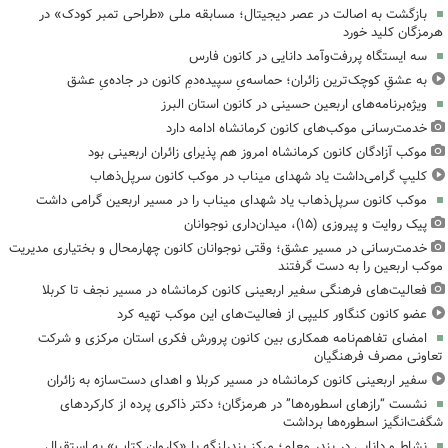
بازگشت به اصالت در عصر دیجیتال؛ مسابقه ملی «طراحی تمبر کودک» در
هرمزگان کلید خورد
سه ایستگاه پررفت‌وآمد دانایی در کانون فارس
به عشقِ کوچک‌ترین زائران؛ حماسه‌یِ سپیده‌دمِ کانون در جاده‌یِ عشق
ویژه‌برنامه‌های اربعین حسینی در کانون استان البرز
خدمت‌رسانی موکب‌های کانون کرمانشاه ادامه دارد
موکب آزادگان کانون کرمانشاه امروز هم پذیرای زائران اربعینی بود
کلیپ گرامی‌داشت یاد شهدای میناب در موکب کانون سرپل‌ذهاب
موکب کانون سرپل‌ذهاب یاد شهدای میناب را در مسیر اربعین گرامی داشت
پیک روایت و پیروزی (۱۵)، میدان‌داری نوجوانان
خدمت‌رسانی در مسیر عشق؛ وقتی نوجوانان کانون چهارمحال و بختیاری مدیریت
موکب اربعین را به دست گرفتند
فعالیت‌های فرهنگی سفیر اربعینی کانون کرمانشاه در مسیر نجف تا کربلا
عضو کانون کنگاور کلیپی از فعالیت‌های این موکب تهیه کرد
امضای تفاهم‌نامه همکاری بین کانون پرورش فکری استان مرکزی و شرکت
تعاونی مصرف فرهنگیان
سفیر اربعینی کانون کرمانشاه در مسیر کربلا و اهدای دست‌سازه به زائران
نشست “رازهای اسطوره‌ها” در هرمزگان؛ دکتر ذاکری پرده از کارکردهای
شگفت‌انگیز اسطوره‌ها برداشت
نشاط و دانایی در بندر معلم؛ مرکز بندرلنگه با «کاروان کتاب» به استقبال