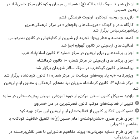
از دل هنر تا سوگ اباعبدالله (ع)؛ همراهی مربیان و کودکان مرکز حاجی‌آباد در
اربعین حسینی
بازپروری روحیه کودکان، اولویت فرهنگی قشم
کارگاه مادر و کودک «عروسک‌های بقچه‌ای» در مرکز فرهنگی‌هنری
زیباشهربندرعباس برگزار شد
قصه، هندسه و عطر پیتزا؛ تجربه ای شیرین از کتابخوانی در کانون بندرعباس
فعالیت‌های اربعینی در کانون گهواره اجرا شد
اجرای برنامه‌هایی برای اربعین در مرکز شماره ۳ کانون اسلام‌آباد غرب
اجرای برنامه‌های اربعینی در مرکز شماره ۱۰ کانون کرمانشاه
برنامه‌های کانون گیلانغرب در سوگ سالار شهیدان برگزار شد
ویژه‌برنامه «به یاد بچه‌های میناب» در مرکز شماره ۱۱ کانون کرمانشاه برگزار شد
مرکز شماره ۱۳ کانون کرمانشاه میزبان برنامه‌های فرهنگی و معنوی ایام اربعین
شد
بازدید مدیرکل کانون استان مرکزی از دوره آموزشی مربیان پیش‌دبستانی در ساوه
کلیپی از فعالیت‌های موکب کانون قصرشیرین در مرز خسروی
عضو کانون کنگاور کلیپی از فعالیت‌های ایام اربعین این مرکز تهیه کرد
اجرای طرح هنری «نشان‌نوشته‌ی امام حسین(ع)»؛ تلفیق خلاقیت کودکانه با
مفاهیم عاشورایی
اجرای طرح «سایه مهربانی»؛ پیوند مفاهیم عاشورایی با هنر نقش‌برجسته در
مرکز میاندوآب