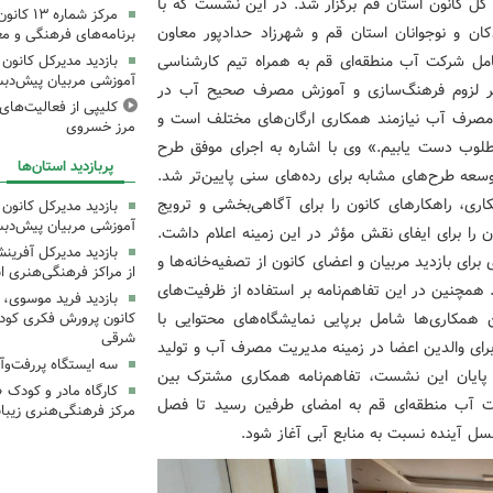
ره کل کانون استان قم برگزار شد. در این نشست که با
مرکز شمار
ن و نوجوانان استان قم و شهرزاد حدادپور معاون
برنامه‌های فرهنگی و مع
امل شرکت آب منطقه‌ای قم به همراه تیم کارشناسی
بازدید مدیرکل کانون 
آموزشی مربیان پیش‌دبس
بر لزوم فرهنگ‌سازی و آموزش مصرف صحیح آب در
کلیپی از فعالیت‌ها
 مصرف آب نیازمند همکاری ارگان‌های مختلف است و
مرز خسروی
مطلوب دست یابیم.» وی با اشاره به اجرای موفق طرح
پربازدید استان‌ها
سعه طرح‌های مشابه برای رده‌های سنی پایین‌تر شد.
اری، راهکارهای کانون را برای آگاهی‌بخشی و ترویج
بازدید مدیرکل کانون 
آموزشی مربیان پیش‌دبس
را برای ایفای نقش مؤثر در این زمینه اعلام داشت.
بازدید مدیرکل آفری
ای بازدید مربیان و اعضای کانون از تصفیه‌خانه‌ها و
از مراکز فرهنگی‌هنری ا
همچنین در این تفاهم‌نامه بر استفاده از ظرفیت‌های
بازدید فرید موسوی، 
همکاری‌ها شامل برپایی نمایشگاه‌های محتوایی با
کانون پرورش فکری کودکا
شرقی
برای والدین اعضا در زمینه مدیریت مصرف آب و تولید
سه ایستگاه پررفت‌وآ
 پایان این نشست، تفاهم‌نامه همکاری مشترک بین
کارگاه مادر و کودک 
ت آب منطقه‌ای قم به امضای طرفین رسید تا فصل
مرکز فرهنگی‌هنری زیبا
ل آینده نسبت به منابع آبی آغاز شود.