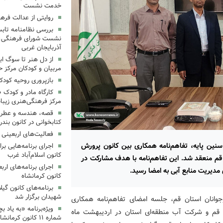
خدمت نشست
روایتی از عدالت فره
بررسی نظامنامه تابس
نشست شورای فرهنگی، ه
آذربایجان غربی
از دل هنر تا سوگ اب
مربیان و کودکان مرکز ح
بازپروری روحیه کود
کارگاه مادر و کودک 
مرکز فرهنگی‌هنری زیبا
قصه، هندسه و عطر پی
کتابخوانی در کانون بند
فعالیت‌های اربعینی د
نین پایه، تفاهم‌نامه همکاری بین کانون پرورش
کانون اسلام‌آباد غرب
 قم منعقد شد. این تفاهم‌نامه با هدف مشارکت در
مدیریت منابع آبی به امضا رسید.
کانون کرمانشاه
برنامه‌های کانون گی
شهیدان برگزار شد
وانان استان قم، جلسه‌ امضای تفاهم‌نامه همکاری
ویژه‌برنامه «به یاد 
 قم و شرکت آب منطقه‌ای استان در اردیبهشت ماه
شماره ۱۱ کانون کرمانشاه برگزار شد