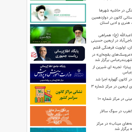
نگی در حاشیه شهرها
تانی کانون در دوازدهمین
نری و ادبی استان
اعبدالله (ع)؛ همراهی
اجی‌آباد در اربعین حسینی
کان، اولویت فرهنگی قشم
«عروسک‌های بقچه‌ای» در
شهربندرعباس برگزار شد
تزا؛ تجربه ای شیرین از
رعباس
ر کانون گهواره اجرا شد
اجرای برنامه‌هایی برای اربعین در مرکز شماره ۳
اجرای برنامه‌های اربعینی در مرکز شماره ۱۰
لانغرب در سوگ سالار
بچه‌های میناب» در مرکز