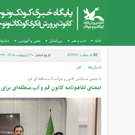
خانه
ادب و هنر
بین‌الملل
علمی و آموزشی
جشنواره
کد مطلب: 372791
تاریخ انتشار:
۲۰ اردیبهشت ۱۴۰۵ - ۱۰:۳۷
استان‌ها
قم
با حضور مسئولین کانون و شرکت آب منطقه ای قم؛
امضای تفاهم‌نامه کانون قم و آب منطقه‌ای برای