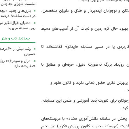
ود، به ایستگاه تلویزیون رسید.
نشست شورای معاونان ک
ن و نوجوانان ایده‌پرداز و خلاق و داوران متخصص،
بازی‌های جدید «بچه
در دست ساخت/ عرضه د
«دنیای خیال‌انگیز م
روی صحنه می‌رود
ای بهبود حال کره زمین و نجات آن از آسیب‌های محیط
پربازدید ادب و هنر
ربردی پا در مسیر مسابقه «ایدانو» گذاشته‌اند تا
رشد بیش
حسینی
«زال و سیمرغ»؛ روای
 رویداد بزرگ به‌صورت دقیق، حرفه‌ای و مطابق با
«تفاوت» دارد
 پرورش فکری حضور فعالی دارند و کانون علوم و
.
وانان برای تقویت بُعد آموزشی و علمی این مسابقه،
کرد.
 پخش در سامانه دانش‌آموزی «شاد» با عروسک‌های
 قدرت (عروسک محبوب کانون پرورش فکری) نیز انجام