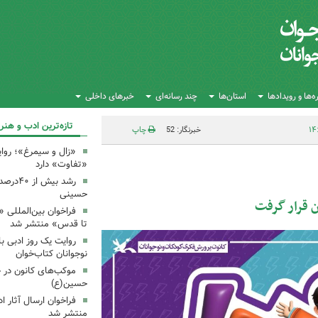
‌ها و رویدادها
استان‌ها
چند رسانه‌ای
خبرهای داخلی
تازه‌ترین ادب و هنر
خبرنگار: 52
چاپ
«زال و سیمرغ»؛ روای
«تفاوت» دارد
رشد بیش
حسینی
ن قرار گرفت
فراخوان بین‌المللی «
تا قدس» منتشر شد
روایت یک روز ادبی ب
نوجوانان کتاب‌خوان
موکب‌های کانون در 
حسین(ع)
فراخوان ارسال آثار 
منتشر شد