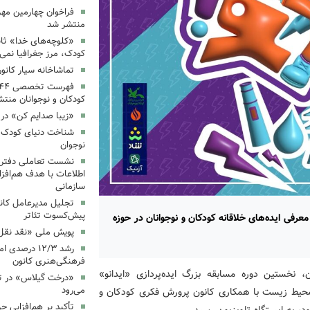
فراخوان چهارمین مه
منتشر شد
«کلوچه‌های خدا» ثاب
کودک، مرز جغرافیا نمی
تماشاخانه سیار کانو
کودکان و نوجوانان منت
«زیبا صدایم کن» در 
شناخت دنیای کودک؛ 
نوجوان
نشست تعاملی دفتر 
اطلاعات با هدف هم‌افزا
سازمانی
تجلیل مدیرعامل کانو
پیش‌کسوت تئاتر
رفی ایده‌های خلاقانه کودکان و نوجوانان در حوزه
پویش ملی «نقد نقل 
رشد ۱۲/۳ درصد
فرهنگی‌هنری کانون
، نخستین دوره مسابقه بزرگ ایده‌پردازی «ایدانو»
«درخت گیلاس» در ت
می‌رود
ژی و محیط زیست با همکاری کانون پرورش فکری کودکان و
تأکید بر هم‌افزایی ح