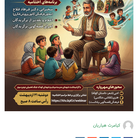
کیامرث هیاریان