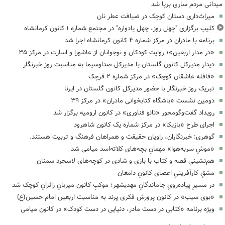
میدانی مردم ساری برپا شد
میراث‌داری دستان کوچک در ضیافت عطر نان
کلیپ برگزاری "چهل روز، چهل یادواره" در مجتمع شماره ۱ کانون کرمانشاه
برنامه با مادران در مرکز شماره ۴ کانون کرمانشاه اجرا شد
«در مدار اربعین»؛ روایت کودکان و نوجوانان از عاشورا و اسارت در مرکز ۳۵
دیدار مدیرکل کانون گلستان با مدیرکل صداوسیما به مناسبت روز خبرنگار
«قافله عاشقان کوچک» در مرکز شماره ۲ قرچک
تبریک روز خبرنگار با حضور مدیرکل کانون گلستان در ایرنا
دومین نشست «باشگاه کتابخوانی مادران» در مرکز ۳۹
رویداد گفت‌وگومحور «نانو فناوری» در کانون ارومیه برگزار شد
اجرای طرح «بازیکا» در مرکز شماره یک کانون شاهرود
گوهری: خبرنگاران، راویان حقیقت و همراهان فرهنگ و تربیت هستند.
«موشِ سربه‌هوا» مهمانِ بچه‌های کلاته‌اسد میامی شد
هم‌نشینیِ قصه و کتاب با بازی و شادی در کوچه‌های لاسجرد سمنان
مشقِ کارآفرینیِ اعضای کانونِ دامغان
در مسیرِ پیاده‌رویِ جاماندگانِ مهدیشهر؛ موکبِ کانون میزبانِ زائرانِ کوچک شد
«بوی سیب» در کانون پرورش فکری پرند به مناسبت اربعین امام حسین(ع)
ویژه برنامه «کتابی در دست مادر، دنیایی در دست کودک» در کانون میامی