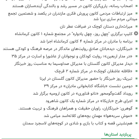
اصحاب رسانه، یاری‌گران کانون در مسیر رشد و بالندگی آینده‌سازان هستند
میز ارتباطات مردمی کانون پرورش فکری مازندران در یکصد و شصتمین تجمع
میدانی مردم ساری برپا شد
میراث‌داری دستان کوچک در ضیافت عطر نان
کلیپ برگزاری "چهل روز، چهل یادواره" در مجتمع شماره ۱ کانون کرمانشاه
برنامه با مادران در مرکز شماره ۴ کانون کرمانشاه اجرا شد
خبرنگاران، دیده‌بانانِ صادقِ روایت‌های ماندگار در عرصه فرهنگ و کودکی هستند
«در مدار اربعین»؛ روایت کودکان و نوجوانان از عاشورا و اسارت در مرکز ۳۵
دیدار مدیرکل کانون گلستان با مدیرکل صداوسیما به مناسبت روز خبرنگار
«قافله عاشقان کوچک» در مرکز شماره ۲ قرچک
تبریک روز خبرنگار با حضور مدیرکل کانون گلستان در ایرنا
دومین نشست «باشگاه کتابخوانی مادران» در مرکز ۳۹
رویداد گفت‌وگومحور «نانو فناوری» در کانون ارومیه برگزار شد
اجرای طرح «بازیکا» در مرکز شماره یک کانون شاهرود
گوهری: خبرنگاران، راویان حقیقت و همراهان فرهنگ و تربیت هستند.
«موشِ سربه‌هوا» مهمانِ بچه‌های کلاته‌اسد میامی شد
هم‌نشینیِ قصه و کتاب با بازی و شادی در کوچه‌های لاسجرد سمنان
پربازدید استان‌ها