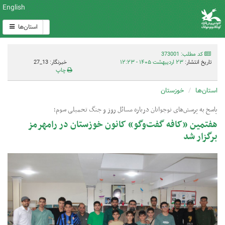
English
استان‌ها
کد مطلب: 373001
تاریخ انتشار:
۲۳ اردیبهشت ۱۴۰۵ - ۱۲:۲۳
خبرنگار: 13_27
چاپ
استان‌ها
خوزستان
پاسخ به پرسش‌های نوجوانان درباره مسائل روز و جنگ تحمیلی سوم؛
هفتمین «کافه گفت‌وگو» کانون خوزستان در رامهرمز
برگزار شد