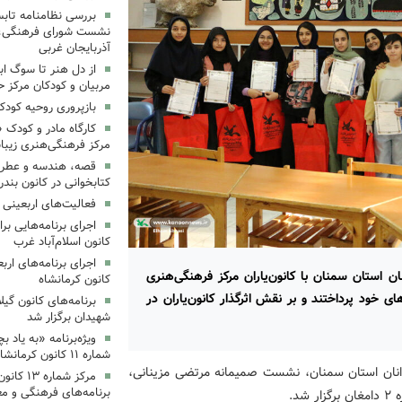
بررسی نظامنامه تابس
نشست شورای فرهنگی، ه
آذربایجان غربی
از دل هنر تا سوگ اب
مربیان و کودکان مرکز ح
بازپروری روحیه کود
کارگاه مادر و کودک 
مرکز فرهنگی‌هنری زیبا
قصه، هندسه و عطر پی
کتابخوانی در کانون بند
فعالیت‌های اربعینی د
کانون اسلام‌آباد غرب
 استان سمنان با کانون‌یاران مرکز فرهنگی‌هنری
کانون کرمانشاه
ادهای خود پرداختند و بر نقش اثرگذار کانون‌یاران در
برنامه‌های کانون گی
شهیدان برگزار شد
ویژه‌برنامه «به یاد 
شماره ۱۱ کانون کرمانشاه برگزار شد
انان استان سمنان، نشست صمیمانه مرتضی مزینانی،
مرکز شمار
برنامه‌های فرهنگی و مع
د.