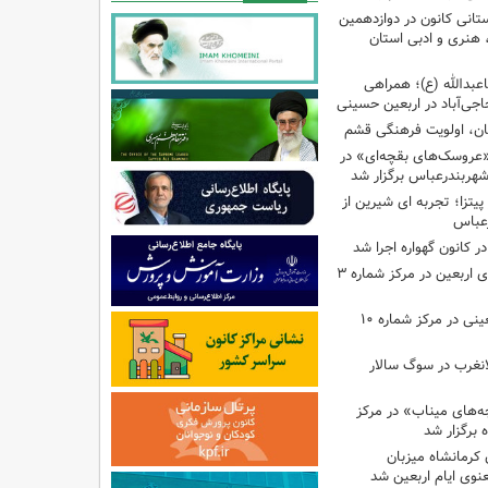
تانی کانون در دوازدهمین
نری و ادبی استان
اعبدالله (ع)؛ همراهی
اجی‌آباد در اربعین حسینی
کان، اولویت فرهنگی قشم
«عروسک‌های بقچه‌ای» در
شهربندرعباس برگزار شد
تزا؛ تجربه ای شیرین از
رعباس
ر کانون گهواره اجرا شد
اجرای برنامه‌هایی برای اربعین در مرکز شماره ۳
اجرای برنامه‌های اربعینی در مرکز شماره ۱۰
لانغرب در سوگ سالار
بچه‌های میناب» در مرکز
ه ۱۳ کانون کرمانشاه میزبان
نوی ایام اربعین شد