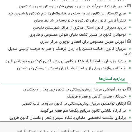
حضور فرماندار خرم‌آباد در کانون پرورش فکری لرستان به روایت تصویر
طعمِ تابستان در کانون اهرم؛ «یک روز هندوانه‌ای» کام کودکان را شیرین کرد
نقش‌آفرینی کانون برای کودکان و خانواده‌ها در شرایط بحران
بازدید مدیرکل کانون استان مرکزی از مراکز شهرستان دلیجان
نوجوانان کانون در مسیر کشف دنیای هوش مصنوعی و فناوری
آموزش هوش مصنوعی برای اعضای نوجوان مراکز ساری
مربیان کانون، خباثت دشمن را با زبان فرهنگ و هنر به فرصت تربیتی تبدیل
کنند
بازدید بازرسان سامانه فواد ۱۲۸ از کانون پرورش فکری کودکان و نوجوانان البرز
«لحظه پرواز»؛ روایتی از واقعه کربلا با زبان نمایش عروسکی در همدان
پربازدید استان‌ها
دوره‌ی آموزشی مربیان پیش‌دبستانی در کانون چهارمحال و بختیاری
خبرنگار؛ صدای آگاهی و همراه فرهنگ
ارتقای توانمندی مربیان پیش‌دبستانی در کانون ساوه در قاب تصویر
در کارگاه نقاشی کانون مریانج رنگ‌ها هم قصه می‌گویند
برگزاری نشست تخصصی اعضای باشگاه سیمرغ شعر و داستان کانون قزوین
تماس با کانون استان گیلان
درباره کانون استان گیلان