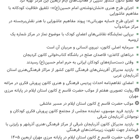
عضو کانون کنگاور کلیپی از فعالیت‌های ایام اربعین این مرکز تهیه کرد
اجرای طرح هنری «نشان‌نوشته‌ی امام حسین(ع)»؛ تلفیق خلاقیت کودکانه با
مفاهیم عاشورایی
اجرای طرح «سایه مهربانی»؛ پیوند مفاهیم عاشورایی با هنر نقش‌برجسته در
مرکز میاندوآب
برپایی نمایشگاه نقاشی‌های اعضای کودک با موضوع نماز در مرکز شماره یک
ارومیه
سرمایه اصلی کانون، نیروی انسانی و مربیان آن است
درناهای کاغذی؛ قاصدان صلح در باشگاه کتاب‌خوانی کانون کردیجان
وقتی دست‌سازه‌های کودکان ایرانی به حرم امام حسین(ع) رسیدند
بازدید مدیرکل آفرینش‌های فرهنگی کانون کشور از مراکز فرهنگی‌هنری استان
آذربایجان غربی
امضای تفاهم‌نامه احداث پردیس فرهنگی و هنری کانون پرورش فکری در مراغه
روایت تصویری هفتم از موکب حضرت قاسم ع کانون استان ایلام در پایانه مرزی
مهران
موکب حضرت قاسم ع کانون استان ایلام در مسیر عاشقی
بازدید فرید موسوی، نماینده مجلس از مجتمع کانون پرورش فکری کودکان و
نوجوانان آذربایجان شرقی
بازدید مدیرکل کانون آذربایجان شرقی از مرکز فرهنگی‌-هنری آذرشهر و رایزنی با
فرماندار جهت تقویت زیرساخت‌های فرهنگی
موکب حضرت قاسم ع کانون استان ایلام در پایانه مرزی مهران اربعین ۱۴۰۵