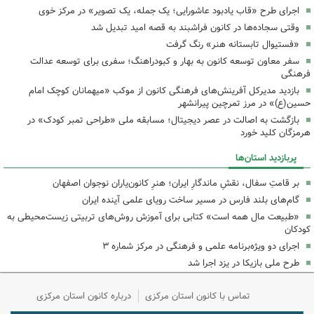
اجرای طرح «قاب یادبود عاشورایی؛ یک جمله، یک تصویر» در مرکز خوی
وقتی سجاده‌ها در کانون فراشبند به قصه امید تبدیل شد
«فستیوال تابستانه هنر» رنگ گرفت
سفر معاون توسعه کانون به بهار و کبودراهنگ؛ سفری برای توسعه عدالت
فرهنگی
بازدید مدیرکل آفرینش‌های فرهنگی کانون از موکب «میهمانان کوچک امام
حسین(ع)» در مرز تمرچین پیرانشهر
بازگشت به اصالت در عصر دیجیتال؛ مسابقه ملی «طراحی تمبر کودک» در
هرمزگان کلید خورد
پربازدید استان‌ها
بر قامتِ سفال، نقشِ ماندگارِ ایران؛ هنرِ کانون‌یاران نوجوان اصفهان
گام‌های بلند فارس در مسیر ساخت رویای علمی آینده ایران
«طبیعت مال همه است» کتابی برای آموزش روش‌های تربیتی زیست‌محیطی به
کودکان
اجرای دو ویژه‌برنامه علمی و فرهنگی در مرکز شماره ۳
طرح ملی بازیکا در یزد اجرا شد
تماس با کانون استان مرکزی
درباره کانون استان مرکزی