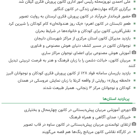
علی احمدی نوروزمحله رئیس امور اداری کانون پرورش فکری گیلان شد
برگزاری کارگاه مهارت‌های زندگی در کانون کنگاور
حضور فرماندار خرم‌آباد در کانون پرورش فکری لرستان به روایت تصویر
طعمِ تابستان در کانون اهرم؛ «یک روز هندوانه‌ای» کام کودکان را شیرین کرد
نقش‌آفرینی کانون برای کودکان و خانواده‌ها در شرایط بحران
بازدید مدیرکل کانون استان مرکزی از مراکز شهرستان دلیجان
نوجوانان کانون در مسیر کشف دنیای هوش مصنوعی و فناوری
آموزش هوش مصنوعی برای اعضای نوجوان مراکز ساری
مربیان کانون، خباثت دشمن را با زبان فرهنگ و هنر به فرصت تربیتی تبدیل
کنند
بازدید بازرسان سامانه فواد ۱۲۸ از کانون پرورش فکری کودکان و نوجوانان البرز
«لحظه پرواز»؛ روایتی از واقعه کربلا با زبان نمایش عروسکی در همدان
کودکان و نوجوانان مرکز ۳ زنجانی، همیار طبیعت شدند
پربازدید استان‌ها
دوره‌ی آموزشی مربیان پیش‌دبستانی در کانون چهارمحال و بختیاری
خبرنگار؛ صدای آگاهی و همراه فرهنگ
ارتقای توانمندی مربیان پیش‌دبستانی در کانون ساوه در قاب تصویر
در کارگاه نقاشی کانون مریانج رنگ‌ها هم قصه می‌گویند