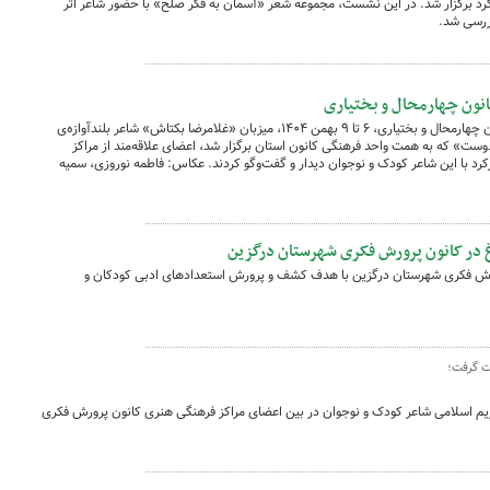
رد برگزار شد. در این نشست، مجموعه شعر «آسمان به فکر صلح» با حضور شاعر اثر
ررسی شد.
کانون چهارمحال و بختیاری
کانون پرورش فکری کودکان و نوجوانان استان چهارمحال و بختیاری، ۶ تا ۹ بهمن ۱۴۰۴، میزبان «غلامرضا بکتاش» شاعر بلندآوازه‌ی
 دوست» که به همت واحد فرهنگی کانون استان برگزار شد، اعضای علاقه‌مند از مراکز
کرد با این شاعر کودک و نوجوان دیدار و گفت‌وگو کردند. عکاس: فاطمه نوروزی، سمیه
غ در کانون پرورش فکری شهرستان درگزین
رورش فکری شهرستان درگزین با هدف کشف و پرورش استعدادهای ادبی کودکان و
ت گرفت؛
مریم اسلامی شاعر کودک و نوجوان در بین اعضای مراکز فرهنگی هنری کانون پرورش فکری