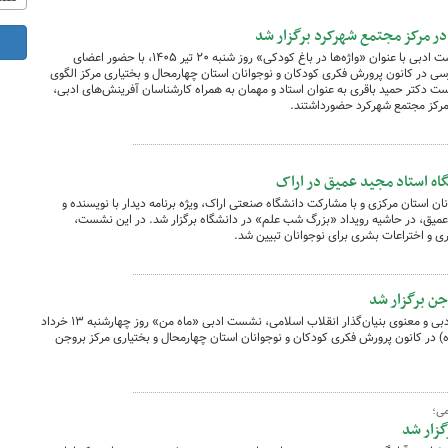
در مرکز مجتمع شهرکرد برگزار شد
به مناسبت روز ادبیات کودک و نوجوان، نشست ادبی با عنوان «واژه‌ها در باغ کودکی» روز شنبه ۲۰ تیر ۱۴۰۵، با حضور اعضای
فارسی در کانون پرورش فکری کودکان و نوجوانان استان چهارمحال و بختیاری مرکز الگوی
ت دکتر حمید باقری به عنوان استاد و مهمان به همراه کارشناسان آفرینش‌های ادبی،
مرکز مجتمع شهرکرد حضورداشتند.
گاه استاد مجید عمیق در اراک
 استان مرکزی و با مشارکت دانشگاه صنعتی اراک، ویژه برنامه دیدار با نویسنده و
عمیق، در حاشیه رویداد «بزرگ شب علم» در دانشگاه برگزار شد. در این نشست،
 و اختراعات بشری برای نوجوانان تبیین شد.
ن برگزار شد
در راستای آشنایی نسل نوپای جامعه با آثار ادبی و معنوی بنیان‌گذار انقلاب اسلامی، نشست ادبی «ماه من» روز چهارشنبه ۱۳ خرداد
نی(ره) در کانون پرورش فکری کودکان و نوجوانان استان چهارمحال و بختیاری مرکز بروجن
می؛
گزار شد