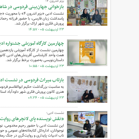
بزم اندرون ۴؛
بازخوانی جهان‌بینی فردوسی در شاه
نشست ادبی «بزم اندر
پرورش فکری شهر اراک برگزار شد.
۲۳ اردیبهشت ۰۵ - ۱۴:۵۷
چهارمین کارگاه آموزشی جشنواره ادب
همت واحد کارشناسی آفرینش‌های ادبی کانون
داستان‌نویسی به‌صورت برخط برگزار شد.
۲۳ اردیبهشت ۰۵ - ۱۰:۵۵
بازتاب میراث فردوسی در نشست ادبی
به مناسبت بزرگداشت حکیم ابوالقاسم فردوسی
هنری کانون پرورش فکری شهر داودآباد استان
۲۳ اردیبهشت ۰۵ - ۰۸:۲۴
نشست ادبی؛
«نقش نویسنده پای لانچرهای روایت» 
این نشست ادبی با حضور رحیم مخدومی، نویس
نوجوانان، اداره‌کل کتابخانه‌های عمومی و حو
ناب ادبیات پایداری و روایت‌گری در جنگ رمض