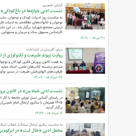
گزارش تصویری
نشست ادبی «واژه‌ها در باغ‌کودکی» 
نوجوان و خانواده‌های علاقه‌مند به ادبیات 
تربیتی مجتمع شهرکرد برگزار شد. در این نشس
کارشناس مسوول ستاد و مربیان و مسوولین 
۲۰ تیر ۰۵ - ۱۸:۲۰
ردپای آفرینش در اختراعات؛
روایت پیوند طبیعت و تکنولوژی از ن
به همت کانون پرورش فکری کودکان و نوجوانان
مترجم برجسته کتاب‌های علمی، استاد مجید 
ظرفیت‌های الهام‌بخش طبیعت در مسیر نوآوری
۲۴ خرداد ۰۵ - ۱۳:۰۷
نشست ادبی «ماه من» در کانون بروج
۱۴۰۵ همزمان با سالروز ارتحال امام خمی
برگزار گردید.
۱۶ خرداد ۰۵ - ۱۹:۳۸
به مناسبت سالروز ارتحال بنیانگذار انقلاب اسلا
محفل ادبی «خال لبت» در ابرکوه بر