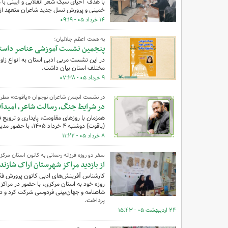
با هدف احیای سبک شعر انقلابی و آیینی با 
خمینی و پرورش نسل جدید شاعران متعهد از
۱۴ خرداد ۰۵ - ۰۹:۱۹
به همت اعظم جلالیان؛
پنجمین نشست آموزشی عناصر داستان 
در این نشست مربی ادبی استان به انواع زاو
مختلف استان بیان داشت.
۹ خرداد ۰۵ - ۰۷:۳۸
در نشست انجمن شاعران نوجوان «یاقوت» مطر
در شرایط جنگ، رسالت شاعر، امیدآ
همزمان با روزهای مقاومت، پایداری و تروی
(یاقوت) دوشنبه ۴ خرداد ۱۴۰۵، با حضور مدیرکل کانون، اساتید برجسته، مربیان و اعضای ادبی در مرکز شماره ۳ شهرکرد برگزار شد.
۸ خرداد ۰۵ - ۱۱:۲۲
سفر دو روزه فرزانه رحمانی به کانون استان مرکز
از بازدید مراکز شهرستان اراک شاز
کارشناس آفرینش‌های ادبی کانون پرورش فکر
روزه خود به استان مرکزی، با حضور در مراک
شاهنامه و جهان‌بینی فردوسی شرکت کرد و در
پرداخت.
۲۴ اردیبهشت ۰۵ - ۱۵:۴۳