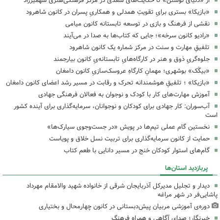
از «دنیای نوشتن» تا حکایت‌های سعدی در مرکز فرهنگی‌هنری شهمیرزاد
«بازیکا» بستری برایِ تقویتِ همدلی و همکاریِ پسران در کانون شاهرود
نقشی از فرهنگ و بازی در توسعه تابستانه کانون میامی
«رادیو کانون سرخه»؛ جایی که کتاب‌ها به صدا در می‌آیند
تلفیقِ مهارت و سنت در مرکز شماره یک کانون شاهرود
جلوه‌گریِ ذوق و هنر در کارگاه‌هایِ تابستانه‌یِ کانون بیارجمند
«بیگَک» بوشهری؛ مهمانِ کارگاهِ عروسک‌سازیِ کانون دامغان
«بازیکا» ؛ تلفیقِ هوشمندانه تحرک و رقابت در مسیر رشد اعضای کانون دامغان
آموزش مهارت‌های کار با کودک و نوجوان به فعالان فرهنگی جهادی
آب‌سوران: کار جهادی برای کودکان و نوجوانان، سرمایه‌گذاری برای آینده کشور
است
نخستین گام عملی تیم‌ها در پویش «در جست‌وجوی سیارک‌ها»
حمایت از کانون سرمایه‌گذاری برای تربیت نسل خلاق و پویاست
گام‌های استوار کودکان خنج در مسیر دانایی با طعم کتاب
پربازدید استان‌ها
دیدار و تجلیل مدیرکل آذربایجان شرقی از خانواده شهید والامقام مهرداد
پاشایی‌فر در شهر مراغه
دوره‌ی آموزشی مربیان پیش‌دبستانی در کانون چهارمحال و بختیاری
خبرنگار؛ صدای آگاهی و همراه فرهنگ