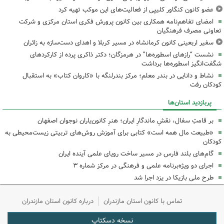
عضو کانون کنگاور کلیپی از فعالیت‌های این موکب تهیه کرد
امضای تفاهم‌نامه همکاری بین کانون پرورش فکری استان مرکزی و شرکت
تعاونی مصرف فرهنگیان
سفیر اربعینی کانون کرمانشاه در مسیر کربلا و اهدای دست‌سازه به زائران
نشست “رازهای اسطوره‌ها” در هرمزگان؛ دکتر ذاکری پرده از کارکردهای
شگفت‌انگیز اسطوره‌ها برداشت
نشاط و دانایی در بندر معلم؛ مرکز بندرلنگه با «کاروان کتاب» به استقبال
کودکان رفت
پربازدید استان‌ها
بر قامتِ سفال، نقشِ ماندگارِ ایران؛ هنرِ کانون‌یاران نوجوان اصفهان
«طبیعت مال همه است» کتابی برای آموزش روش‌های تربیتی زیست‌محیطی به
کودکان
گام‌های بلند فارس در مسیر ساخت رویای علمی آینده ایران
اجرای دو ویژه‌برنامه علمی و فرهنگی در مرکز شماره ۳
طرح ملی بازیکا در یزد اجرا شد
تماس با کانون استان مازندران
درباره کانون استان مازندران
نسخه دسکتاپ