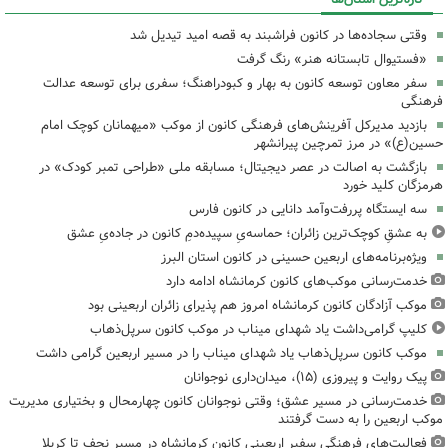
وقتی سجاده‌ها در کانون فراشبند به قصه امید تیدیل شد
«فستیوال تابستانه هنر» رنگ گرفت
سفر معاون توسعه کانون به بهار و کبودراهنگ؛ سفری برای توسعه عدالت
فرهنگی
بازدید مدیرکل آفرینش‌های فرهنگی کانون از موکب «میهمانان کوچک امام
حسین(ع)» در مرز تمرچین پیرانشهر
بازگشت به اصالت در عصر دیجیتال؛ مسابقه ملی «طراحی تمبر کودک» در
هرمزگان کلید خورد
سه ایستگاه پررفت‌وآمد دانایی در کانون فارس
به عشقِ کوچک‌ترین زائران؛ حماسه‌یِ سپیده‌دمِ کانون در جاده‌یِ عشق
ویژه‌برنامه‌های اربعین حسینی در کانون استان البرز
خدمت‌رسانی موکب‌های کانون کرمانشاه ادامه دارد
موکب آزادگان کانون کرمانشاه امروز هم پذیرای زائران اربعینی بود
کلیپ گرامی‌داشت یاد شهدای میناب در موکب کانون سرپل‌ذهاب
موکب کانون سرپل‌ذهاب یاد شهدای میناب را در مسیر اربعین گرامی داشت
پیک روایت و پیروزی (۱۵)، میدان‌داری نوجوانان
خدمت‌رسانی در مسیر عشق؛ وقتی نوجوانان کانون چهارمحال و بختیاری مدیریت
موکب اربعین را به دست گرفتند
فعالیت‌های فرهنگی سفیر اربعینی کانون کرمانشاه در مسیر نجف تا کربلا