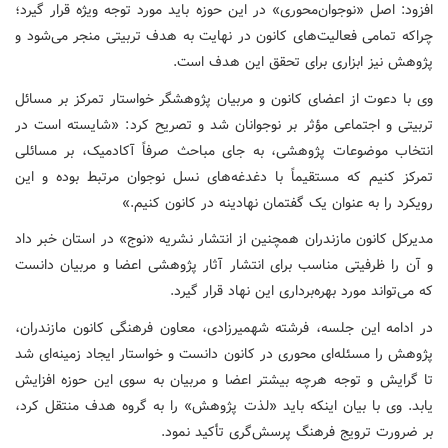
افزود: اصل «نوجوان‌محوری» در این حوزه باید مورد توجه ویژه قرار گیرد؛
چراکه تمامی فعالیت‌های کانون در نهایت به هدف تربیتی منجر می‌شود و
پژوهش نیز ابزاری برای تحقق این هدف است.
وی با دعوت از اعضای کانون و مربیان پژوهشگر خواستار تمرکز بر مسائل
تربیتی و اجتماعی مؤثر بر نوجوانان شد و تصریح کرد: «شایسته است در
انتخاب موضوعات پژوهشی، به جای مباحث صرفاً آکادمیک، بر مسائلی
تمرکز کنیم که مستقیماً با دغدغه‌های نسل نوجوان مرتبط بوده و این
رویکرد را به عنوان یک گفتمان نهادینه در کانون کنیم.»
مدیرکل کانون مازندران همچنین از انتشار نشریه «نوج» در استان خبر داد
و آن را ظرفیتی مناسب برای انتشار آثار پژوهشی اعضا و مربیان دانست
که می‌تواند مورد بهره‌برداری این نهاد قرار گیرد.
در ادامه این جلسه، فرشته شهمیرزادی، معاون فرهنگی کانون مازندران،
پژوهش را مسئله‌ای محوری در کانون دانست و خواستار ایجاد زمینه‌ای شد
تا گرایش و توجه هرچه بیشتر اعضا و مربیان به سوی این حوزه افزایش
یابد. وی با بیان اینکه باید «لذت پژوهش» را به گروه هدف منتقل کرد،
بر ضرورت ترویج فرهنگ پرسش‌گری تأکید نمود.