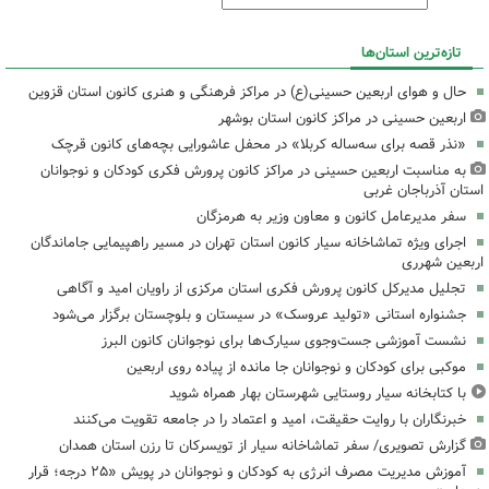
تازه‌ترین استان‌ها
حال و هوای اربعین حسینی(ع) در مراکز فرهنگی و هنری کانون استان قزوین
اربعین حسینی در مراکز کانون استان بوشهر
«نذر قصه برای سه‌ساله کربلا» در محفل عاشورایی بچه‌های کانون قرچک
به مناسبت اربعین حسینی در مراکز کانون پرورش فکری کودکان و نوجوانان
استان آذرباجان غربی
سفر مدیرعامل کانون و معاون وزیر به هرمزگان
اجرای ویژه تماشاخانه سیار کانون استان تهران در مسیر راهپیمایی جاماندگان
اربعین شهرری
تجلیل مدیرکل کانون پرورش فکری استان مرکزی از راویان امید و آگاهی
جشنواره استانی «تولید عروسک» در سیستان و بلوچستان برگزار می‌شود
نشست آموزشی جست‌وجوی سیارک‌ها برای نوجوانان کانون البرز
موکبی برای کودکان و نوجوانان جا مانده از پیاده روی اربعین
با کتابخانه سیار روستایی شهرستان بهار همراه شوید
خبرنگاران با روایت حقیقت، امید و اعتماد را در جامعه تقویت می‌کنند
گزارش تصویری/ سفر تماشاخانه سیار از تویسرکان تا رزن استان همدان
آموزش مدیریت مصرف انرژی به کودکان و نوجوانان در پویش «۲۵ درجه؛ قرار