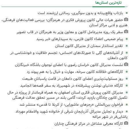
تازه‌ترین استان‌ها
بازتاب واقع‌بینانه و بدون سوگیری، رسالتی ارزشمند است
حضور هیات عالی کانون پرورش فکری در هرمزگان؛ بررسی فعالیت‌های فرهنگی،
هنری و ادبی مراکز استان
سفر یک روزه مدیرعامل کانون و معاون وزیر به هرمزگان در قاب تصویر
پیام صمیمی اعضاء کانون فارس، به سپیدارهای خبر رسید
تقدیر استاندار سمنان از مدیرکل کانون استان
از آشیانه‌های گِلی تا صورتک‌های احساس؛ تجسم خلاقیت و خودشناسی در
کانون دامغان
نشست مدیرکل کانون خراسان رضوی با اعضای نوجوان باشگاه خبرنگاران
کارگاه‌های خلاقانه کانون سرخه، مهارت و خیال را به هم پیوند زد
روزِ مسئولیت‌پذیریِ اعضای کانون دامغان در قامتِ پاسبانانِ طبیعت
کارگاه «دنیای نوشتن پیشرفته» در شهمیرزاد به سفر قصه‌ها انجامید
مدیرکل کانون پرورش فکری استان اصفهان به همراه فرماندار از پروژه در حال
تکمیل کانون چادگان بازدید کردند؛ گامی بلند در مسیر تحقق عدالت فرهنگی
فراخوان بین‌المللی «رجزهای عاشورایی؛ از کربلا تا قدس» منتشر شد
دیدار و تجلیل مدیرکل آذربایجان شرقی از خانواده شهید والامقام مهرداد
پاشایی‌فر در شهر مراغه
کارگاه معرفی مشاغل در مرکز فرهنگی چناران