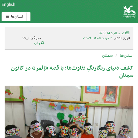
English
استان‌ها
کد مطلب: 373514
تاریخ انتشار:
۲ خرداد ۱۴۰۵ - ۰۹:۰۹
خبرنگار: 1_29
چاپ
استان‌ها
سمنان
کشف دنیای رنگارنگِ تفاوت‌ها؛ با قصه «اِلمر» در کانون
سمنان