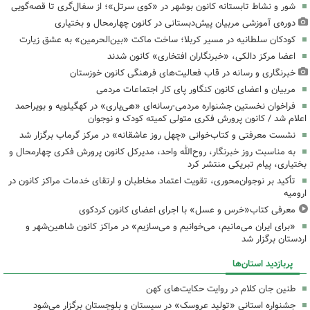
شور و نشاط تابستانه کانون بوشهر در «کوی سرتل»؛ از سفال‌گری تا قصه‌گویی
دوره‌ی آموزشی مربیان پیش‌دبستانی در کانون چهارمحال و بختیاری
کودکان سلطانیه در مسیر کربلا؛ ساخت ماکت «بین‌الحرمین» به عشق زیارت
اعضا مرکز دالکی، «خبرنگاران افتخاری» کانون شدند
خبرنگاری و رسانه در قاب فعالیت‌های فرهنگی کانون خوزستان
مربیان و اعضای کانون کنگاور پای کار اجتماعات مردمی
فراخوان نخستین جشنواره مردمی-رسانه‌ای «هی‌یاری» در کهگیلویه و بویراحمد
اعلام شد / کانون پرورش فکری متولی کمیته کودک و نوجوان
نشست معرفتی و کتاب‌خوانی «چهل روز عاشقانه» در مرکز گرماب برگزار شد
به مناسبت روز خبرنگار، روح‌الله واحد، مدیرکل کانون پرورش فکری چهارمحال و
بختیاری، پیام تبریکی منتشر کرد
تأکید بر نوجوان‌محوری، تقویت اعتماد مخاطبان و ارتقای خدمات مراکز کانون در
ارومیه
معرفی کتاب«خرس و عسل» با اجرای اعضای کانون کردکوی
«برای ایران می‌مانیم، می‌خوانیم و می‌سازیم» در مراکز کانون شاهین‌شهر و
اردستان برگزار شد
پربازدید استان‌ها
طنین جان کلام در روایت حکایت‌های کهن
جشنواره استانی «تولید عروسک» در سیستان و بلوچستان برگزار می‌شود