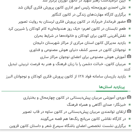
آیین گرامیداشت رهبر شهید در کانون کوزران برگزار شد
علی احمدی نوروزمحله رئیس امور اداری کانون پرورش فکری گیلان شد
برگزاری کارگاه مهارت‌های زندگی در کانون کنگاور
حضور فرماندار خرم‌آباد در کانون پرورش فکری لرستان به روایت تصویر
طعمِ تابستان در کانون اهرم؛ «یک روز هندوانه‌ای» کام کودکان را شیرین کرد
نقش‌آفرینی کانون برای کودکان و خانواده‌ها در شرایط بحران
بازدید مدیرکل کانون استان مرکزی از مراکز شهرستان دلیجان
نوجوانان کانون در مسیر کشف دنیای هوش مصنوعی و فناوری
آموزش هوش مصنوعی برای اعضای نوجوان مراکز ساری
مربیان کانون، خباثت دشمن را با زبان فرهنگ و هنر به فرصت تربیتی تبدیل
کنند
بازدید بازرسان سامانه فواد ۱۲۸ از کانون پرورش فکری کودکان و نوجوانان البرز
پربازدید استان‌ها
دوره‌ی آموزشی مربیان پیش‌دبستانی در کانون چهارمحال و بختیاری
خبرنگار؛ صدای آگاهی و همراه فرهنگ
ارتقای توانمندی مربیان پیش‌دبستانی در کانون ساوه در قاب تصویر
در کارگاه نقاشی کانون مریانج رنگ‌ها هم قصه می‌گویند
برگزاری نشست تخصصی اعضای باشگاه سیمرغ شعر و داستان کانون قزوین