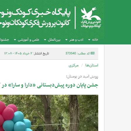
خانه
ادب و هنر
بین‌الملل
علمی و آموزشی
جشنواره
کد مطلب: 373540
تاریخ انتشار:
۲ خرداد ۱۴۰۵ - ۱۲:۰۸
استان‌ها
مرکزی
رویش امید در بوستان؛
جشن پایان دوره پیش‌دبستانی «دارا و سارا» در 