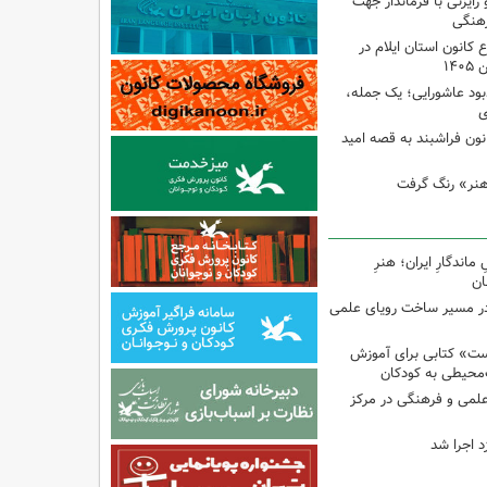
رایزنی با فرماندار جهت
هنگی
انون استان ایلام در
۱۴
ود عاشورایی؛ یک جمله،
ی
نون فراشبند به قصه امید
هنر» رنگ گرفت
اندگارِ ایران؛ هنرِ
ان
در مسیر ساخت رویای علمی
ت» کتابی برای آموزش
محیطی به کودکان
 علمی و فرهنگی در مرکز
د اجرا شد