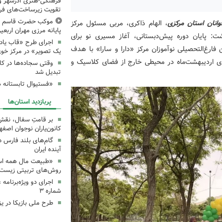
فرهنگی‌-هنری آذرشهر و 
تقویت زیرساخت‌های فر
موکب حضرت قاسم ع ک
انان استان مرکزی
، الهام ذاکری، مربی مسئول مرکز
پایانه مرزی مهران اربعین ۰۵
: پایان دوره پیش‌دبستانی، آغاز مسیری نو برای
اجرای طرح «قاب یادب
رغ‌التحصیلی نوآموزان مرکز «دارا و سارا» با هدف
یک تصویر» در مرکز خو
ی اردیبهشت‌ماه در محیطی خارج از فضای کلاسیک و
وقتی سجاده‌ها در کا
تبدیل شد
«فستیوال تابستانه 
پربازدید استان‌ها
بر قامتِ سفال، نقشِ م
کانون‌یاران نوجوان اصفه
گام‌های بلند فارس 
آینده ایران
«طبیعت مال همه اس
روش‌های تربیتی زیست‌
اجرای دو ویژه‌برنامه
شماره ۳
طرح ملی بازیکا در یز