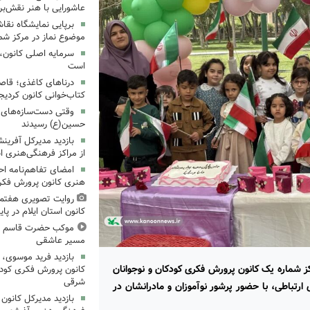
عاشورایی با هنر نقش‌بر
برپایی نمایشگاه نقا
موضوع نماز در مرکز شما
سرمایه اصلی کانون، 
است
درناهای کاغذی؛ قاص
کتاب‌خوانی کانون کردیج
وقتی دست‌سازه‌های ک
حسین(ع) رسیدند
بازدید مدیرکل آفری
از مراکز فرهنگی‌هنری ا
امضای تفاهم‌نامه ا
هنری کانون پرورش فکری
روایت تصویری هفتم
کانون استان ایلام در پای
موکب حضرت قاسم ع ک
مسیر عاشقی
بازدید فرید موسوی، 
کز شماره یک کانون پرورش فکری کودکان و نوجوانان
کانون پرورش فکری کودکا
شرقی
رتباطی، با حضور پرشور نوآموزان و مادرانشان در
بازدید مدیرکل کانون 