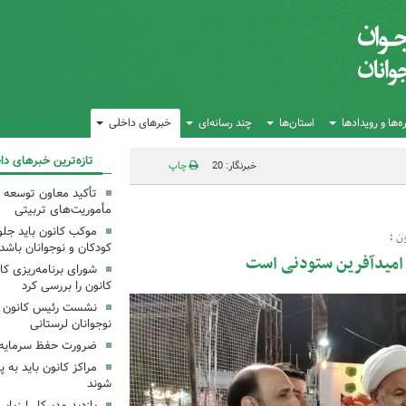
‌ها و رویدادها
استان‌ها
چند رسانه‌ای
خبرهای داخلی
تازه‌ترین خبرهای دا
خبرنگار: 20
چاپ
تأکید معاون توسعه ک
مأموریت‌های تربیتی
موکب کانون باید جلوه
ن ؛
کودکان و نوجوانان باشد
 امیدآفرین ستودنی است
شورای برنامه‌ریزی کان
کانون را بررسی کرد
نشست رئیس کانون علو
نوجوانان لرستانی
ضرورت حفظ سرمایه‌
مراکز کانون باید به پ
شوند
بازدید مدیرکل ارزیابی