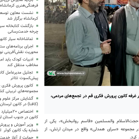
فرهنگی‌هنری کرمانشاه
نشست معاون توسعه ک
کرمانشاه برگزار شد
بازگشت کتابخانه سیا
چرخه خدمت‌رسانی
تماشاخانه سیار کانو
اجرای برنامه‌های ستا
محوریت نقش‌آفرینی نوج
ادبیات کودک باید ام
مخاطب منتقل کند
تجلیل مدیرعامل کانو
پیش‌کسوت تئاتر
کانون پرورش فکری یک
مجموعه‌های تربیتی کش
 غرفه کانون پرورش فکری قم در تجمع‌های مردمی،
گشایش مرکز علوم و ف
(کافنا) در کانون لرستان
اختصاص ۲۰م
کانون در جنوب استان ار
، حجت‌الاسلام‌ والمسلمین «قاسم روانبخش»، یکی از
وزیر آموزش و پرورش
 مجموعه «سرای همدلی» واقع در میدان ارتش، از
شماره یک کانون کوثر ارد
کرد.
حمایت از آغاز خدمت