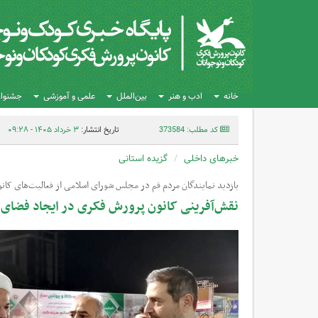
خانه
ادب و هنر
بین‌الملل
علمی و آموزشی
جشنواره
کد مطلب: 373584
تاریخ انتشار:
۳ خرداد ۱۴۰۵ - ۰۹:۲۸
خبرهای داخلی
گزیده استانی
بازدید نمایندگان مردم قم در مجلس شورای اسلامی از فعالیت‌های کانو
نقش‌آفرینی کانون پرورش فکری در ایجاد فضای