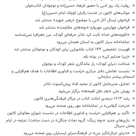
روایت یک روز ادبی با حضور فرهاد حسن‌زاده و نوجوانان کتاب‌خوان
موکب‌های کانون در خدمت زائران کوچک امام حسین(ع)
فراخوان ارسال آثار ادبی با موضوع «رهبر شهید» منتشر شد
فراخوان چهارمین مهرواره «بچه‌های مقاومت» منتشر شد
«کلوچه‌های خدا» ثابت کرد تئاتر حرفه‌ای کودک، مرز جغرافیا نمی‌شناسد
تماشاخانه سیار کانون به استان همدان می‌رود
فهرست تخصصی ۱۴۴ کتاب عاشورایی برای کودکان و نوجوانان منتشر شد
«زیبا صدایم کن» در بوته نقد
شناخت دنیای کودک؛ راز ماندگاری شعر کودک و نوجوان
نشست تعاملی دفتر مرکزی حراست و فناوری اطلاعات با هدف هم‌افزایی و
انسجام بیشتر سازمانی
تجلیل مدیرعامل کانون از مجید قناد پیش‌کسوت تئاتر
پویش ملی «نقد نقل قصه‌ها» برگزار می‌شود
رشد ۱۲/۳ درصدی امانت کتاب در مراکز فرهنگی‌هنری کانون
«درخت گیلاس» در تماشاخانه مهر روی صحنه می‌رود
تأکید بر هم‌افزایی حراست و فناوری اطلاعات در نشست شورای معاونان کانون
بازی‌های جدید «بچه زرنگ؛ گروه نجات جنگل» در دست ساخت/ عرضه در ایام
پخش سریال
«دنیای خیال‌انگیز من» در فرهنگ‌سرای ارسباران روی صحنه می‌رود