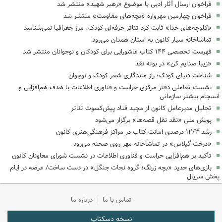
فراخوان ارسال آثار ادبی با موضوع «رهبر شهید» منتشر شد
فراخوان چهارمین مهرواره «بچه‌های مقاومت» منتشر شد
«کلوچه‌های خدا» ثابت کرد تئاتر حرفه‌ای کودک، مرز جغرافیا نمی‌شناسد
تماشاخانه سیار کانون به استان همدان می‌رود
فهرست تخصصی ۱۴۴ کتاب عاشورایی برای کودکان و نوجوانان منتشر شد
«زیبا صدایم کن» در بوته نقد
شناخت دنیای کودک؛ راز ماندگاری شعر کودک و نوجوان
نشست تعاملی دفتر مرکزی حراست و فناوری اطلاعات با هدف هم‌افزایی و
انسجام بیشتر سازمانی
تجلیل مدیرعامل کانون از مجید قناد پیش‌کسوت تئاتر
پویش ملی «نقد نقل قصه‌ها» برگزار می‌شود
رشد ۱۲/۳ درصدی امانت کتاب در مراکز فرهنگی‌هنری کانون
«درخت گیلاس» در تماشاخانه مهر روی صحنه می‌رود
تأکید بر هم‌افزایی حراست و فناوری اطلاعات در نشست شورای معاونان کانون
بازی‌های جدید «بچه زرنگ؛ گروه نجات جنگل» در دست ساخت/ عرضه در ایام
پخش سریال
تماس با ما
درباره ما
نسخه دسکتاپ