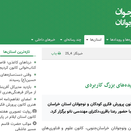
‌ها و رویدادها
استان‌ها
چند رسانه‌ای
خبرهای داخلی
تازه‌ترین استان‌ها
خبرنگار: 4_25
چاپ
درناهای کاغذی؛ قاص
کتاب‌خوانی کانون کردیج
وقتی دست‌سازه‌های ک
حسین(ع) رسیدند
ده‌های بزرگ‌ کاربردی
بازدید مدیرکل آفری
از مراکز فرهنگی‌هنری ا
امضای تفاهم‌نامه ا
کانون پرورش فکری کودکان و نوجوانان استان خراسان
هنری کانون پرورش فکری
ا حضور رعنا باقری،دکترای مهندسی نانو برگزار کرد.
روایت تصویری هفتم
کانون استان ایلام در پای
موکب حضرت قاسم ع ک
 ونوجوانان خراسان‌جنوبی، کانون علوم و فناوری‌های
مسیر عاشقی