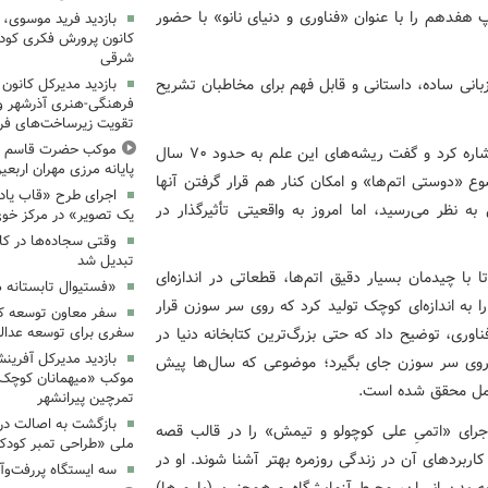
پ هفدهم را با عنوان «فناوری و دنیای نانو» با حضور
بازدید فرید موسوی، 
کانون پرورش فکری کودکا
شرقی
بانی ساده، داستانی و قابل فهم برای مخاطبان تشریح
بازدید مدیرکل کانون 
فرهنگی‌-هنری آذرشهر و 
تقویت زیرساخت‌های فر
موکب حضرت قاسم ع ک
باقری در آغاز این نشست به تاریخچه شکل‌گیری علم نانو اشاره کرد و گفت ریشه‌های این علم به حدود ۷۰ سال
پایانه مرزی مهران اربعین ۰۵
وع «دوستی اتم‌ها» و امکان کنار هم قرار گرفتن آنها
اجرای طرح «قاب یادب
 نظر می‌رسید، اما امروز به واقعیتی تأثیرگذار در
یک تصویر» در مرکز خو
وقتی سجاده‌ها در کا
تبدیل شد
ا با چیدمان بسیار دقیق اتم‌ها، قطعاتی در اندازه‌ای
«فستیوال تابستانه 
را به اندازه‌ای کوچک تولید کرد که روی سر سوزن قرار
سفر معاون توسعه کان
ناوری، توضیح داد که حتی بزرگ‌ترین کتابخانه دنیا در
سفری برای توسعه عدال
بازدید مدیرکل آفرین
ک، روی سر سوزن جای بگیرد؛ موضوعی که سال‌ها پیش
موکب «میهمانان کوچک 
 عمل محقق شده است.
تمرچین پیرانشهر
بازگشت به اصالت در
اجرای «اتمیِ علی کوچولو و تیمش» را در قالب قصه
ملی «طراحی تمبر کودک»
و کاربردهای آن در زندگی روزمره بهتر آشنا شوند. او در
سه ایستگاه پررفت‌وآ
 به بدن انسان، محیط آزمایشگاه و همچنین (پلیمرها)