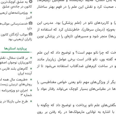
به عشقِ کوچک‌ترین زا
ند، صحبت کرد و نقش این علم را در فهم بهتر ساختار
کانون در جاده‌یِ عشق
ویژه‌برنامه‌های اربع
البرز
 و کاربردهای نانو در (علم پزشکی) بود. مدرس این
خدمت‌رسانی موکب‌های
دارد
به‌ویژه (درمان سرطان)، خاطرنشان کرد که استفاده از
موکب آزادگان کانون 
ن‌ها) منجر شود و مسیرهای تازه‌ای را در پزشکی نوین
زائران اربعینی بود
پربازدید استان‌ها
 که چرا نانو مهم است؟ و توضیح داد که این علم
بر قامتِ سفال، نقشِ م
 گفته وی، نانو قادر است برخی عوامل زیان‌بار مانند
کانون‌یاران نوجوان اصفه
نو در ساخت کرم‌های ضدآفتاب استفاده می‌شود تا از
گام‌های بلند فارس 
آینده ایران
«طبیعت مال همه اس
یگر از ویژگی‌های مهم نانو یعنی خواص مغناطیسی را
روش‌های تربیتی زیست‌
ا در مقیاس‌های بسیار کوچک می‌تواند رفتار مواد را
اجرای دو ویژه‌برنامه
شماره ۳
طرح ملی بازیکا در یز
گفتی‌های علم نانو پرداخت و توضیح داد که چگونه با
اشاره به توانایی مارمولک‌ها در راه رفتن بر روی