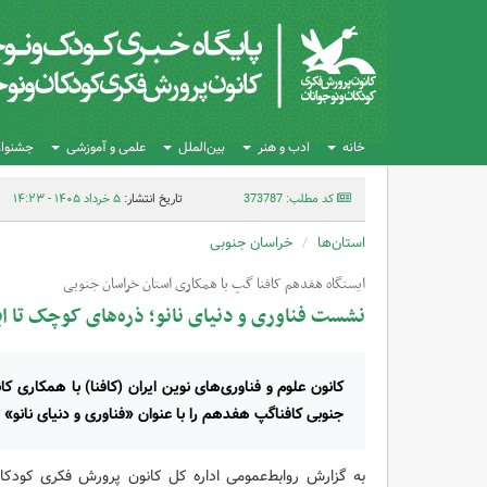
خانه
ادب و هنر
بین‌الملل
علمی و آموزشی
جشنواره
کد مطلب: 373787
تاریخ انتشار:
۵ خرداد ۱۴۰۵ - ۱۴:۲۳
استان‌ها
خراسان جنوبی
ایستگاه هفدهم کافنا گپ با همکاری استان خراسان جنوبی
نشست فناوری و دنیای نانو؛ ذره‌های کوچک تا ای
کانون علوم و فناوری‌های نوین ایران (کافنا) با همکاری 
جنوبی کافناگپ هفدهم را با عنوان «فناوری و دنیای نانو» ب
به گزارش روابط‌عمومی اداره کل کانون پرورش فکری کودکان