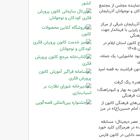
نماینده مجلس از مجتمع
ن و نوجوانان آذربایجان
آذربایجان شرقی از مرکز
رایزنی با فرماندار جهت
هنگی
انون استان ایلام در
۱۴
ود عاشورایی؛ یک جمله،
ی
نون فراشبند به قصه امید
هنر» رنگ گرفت
ون به بهار و کبودراهنگ؛
ت فرهنگی
ش‌های فرهنگی کانون از
امام حسین(ع)» در مرز
 عصر دیجیتال؛ مسابقه
 در هرمزگان کلید خورد
مد دانایی در کانون فارس