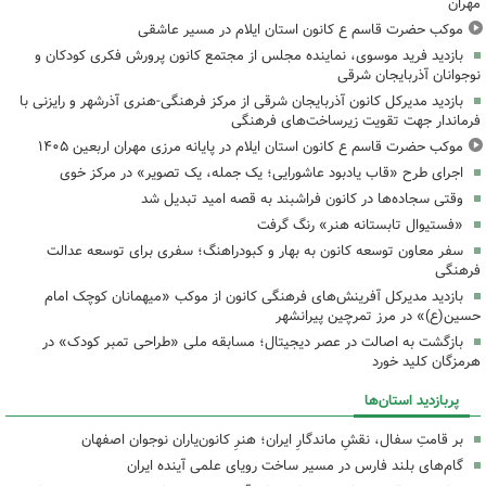
مهران
موکب حضرت قاسم ع کانون استان ایلام در مسیر عاشقی
بازدید فرید موسوی، نماینده مجلس از مجتمع کانون پرورش فکری کودکان و
نوجوانان آذربایجان شرقی
بازدید مدیرکل کانون آذربایجان شرقی از مرکز فرهنگی‌-هنری آذرشهر و رایزنی با
فرماندار جهت تقویت زیرساخت‌های فرهنگی
موکب حضرت قاسم ع کانون استان ایلام در پایانه مرزی مهران اربعین ۱۴۰۵
اجرای طرح «قاب یادبود عاشورایی؛ یک جمله، یک تصویر» در مرکز خوی
وقتی سجاده‌ها در کانون فراشبند به قصه امید تبدیل شد
«فستیوال تابستانه هنر» رنگ گرفت
سفر معاون توسعه کانون به بهار و کبودراهنگ؛ سفری برای توسعه عدالت
فرهنگی
بازدید مدیرکل آفرینش‌های فرهنگی کانون از موکب «میهمانان کوچک امام
حسین(ع)» در مرز تمرچین پیرانشهر
بازگشت به اصالت در عصر دیجیتال؛ مسابقه ملی «طراحی تمبر کودک» در
هرمزگان کلید خورد
پربازدید استان‌ها
بر قامتِ سفال، نقشِ ماندگارِ ایران؛ هنرِ کانون‌یاران نوجوان اصفهان
گام‌های بلند فارس در مسیر ساخت رویای علمی آینده ایران