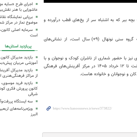
اجرای طرح «سایه مهر
عاشورایی با هنر نقش‌بر
برپایی نمایشگاه نقا
بچه ببر که به اشتباه سر از یخ‌های قطب درآورده و
موضوع نماز در مرکز شما
سرمایه اصلی کانون، 
است
علاقه‌مندان می‌توانند برای تهیه این کتاب که مناسب گروه سنی نونهال (۹+) سال است، از نشانی‌های
پربازدید استان‌ها
بازدید مدیرکل کانون 
نیز با حضور شماری از ناشران کودک و نوجوان و با
آموزشی مربیان پیش‌دبس
عنوان میناب ۱۶۸ از ساعت ۱۵ تا ۲۱ روزهای ۳۰ اردیبهشت تا ۱۲ خرداد ۱۴۰۵ در مرکز آفرینش‌های فرهنگی
بازدید مدیرکل آفری
ان و نوجوانان و خانواده هاست.
از مراکز فرهنگی‌هنری ا
بازدید فرید موسوی، 
کانون پرورش فکری کودکا
شرقی
سه ایستگاه پررفت‌وآ
ویژه‌برنامه‌های اربع
البرز