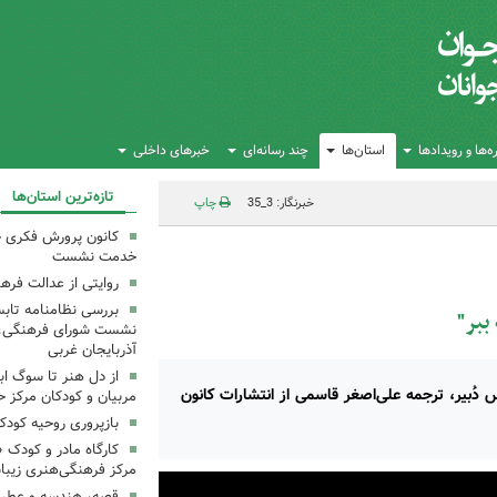
‌ها و رویدادها
استان‌ها
چند رسانه‌ای
خبرهای داخلی
تازه‌ترین استان‌ها
خبرنگار: 3_35
چاپ
کانون پرورش فکری خ
خدمت نشست
روایتی از عدالت فره
بررسی نظامنامه تابس
ببر"
نشست شورای فرهنگی، ه
آذربایجان غربی
از دل هنر تا سوگ اب
دُبیر، ترجمه‌ علی‌اصغر قاسمی از انتشارات کانون
مربیان و کودکان مرکز ح
بازپروری روحیه کود
کارگاه مادر و کودک 
مرکز فرهنگی‌هنری زیبا
قصه، هندسه و عطر پی