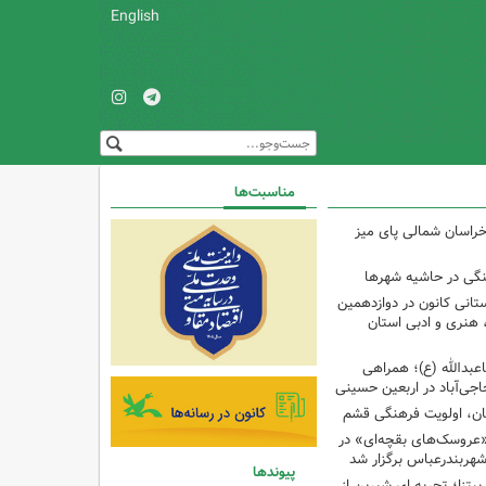
English
مناسبت‌ها
راسان شمالی پای میز
نگی در حاشیه شهرها
تانی کانون در دوازدهمین
نری و ادبی استان
اعبدالله (ع)؛ همراهی
اجی‌آباد در اربعین حسینی
کان، اولویت فرهنگی قشم
«عروسک‌های بقچه‌ای» در
شهربندرعباس برگزار شد
پیوندها
تزا؛ تجربه ای شیرین از