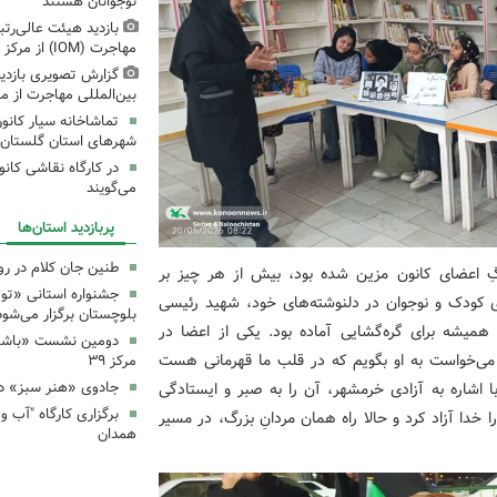
نوجوانان هستند
بازدید هیئت عالی‌رتب
مهاجرت (IOM) از مرکز فرهنگی شماره ۳ مشهد
گزارش تصویری بازدید
بین‌المللی مهاجرت از مرکز
شهرهای استان گلستان
در کارگاه نقاشی کان
می‌گویند
پربازدید استان‌ها
طنین جان کلام در ر
ِ اعضای کانون مزین شده بود، بیش از هر چیز بر
جشنواره استانی «تو
 کودک و نوجوان در دلنوشته‌های خود، شهید رئیسی
بلوچستان برگزار می‌شود
میشه برای گره‌گشایی آماده بود. یکی از اعضا در
دومین نشست «باشگاه
م می‌خواست به او بگویم که در قلب ما قهرمانی هست
مرکز ۳۹
اشاره به آزادی خرمشهر، آن را به صبر و ایستادگی
جادوی «هنر سبز» در
خدا آزاد کرد و حالا راه همان مردانِ بزرگ، در مسیر
همدان