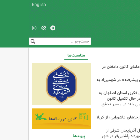
English
مناسبت‌ها
اعضای کانون دامغان در
 پیشرفته» در شهمیرزاد به
 فکری استان اصفهان به
 در حال تکمیل کانون
امی بلند در مسیر تحقق
رجزهای عاشورایی؛ از کربلا
ل آذربایجان شرقی از
پیوندها
هرداد پاشایی‌فر در شهر