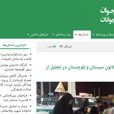
‌ها و رویدادها
استان‌ها
چند رسانه‌ای
خبرهای داخلی
تازه‌ترین استان‌ها
خبرنگار: 45
چاپ
روزِ مسئولیت‌پذیریِ 
قامتِ پاسبانانِ طبیعت
کارگاه «دنیای نوشتن
انون سیستان و بلوچستان در تجلیل از
سفر قصه‌ها انجامید
مدیرکل کانون پرورش
همراه فرماندار از پروژه
چادگان بازدید کردند؛ گ
عدالت فرهنگی
فراخوان بین‌المللی «
تا قدس» منتشر شد
دیدار و تجلیل مدیرک
خانواده شهید والامقام م