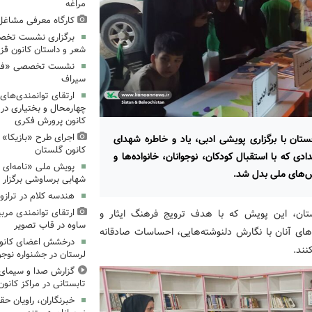
مراغه
کارگاه معرفی مشاغل 
برگزاری نشست تخص
شعر و داستان کانون قز
نشست تخصصی «فرزند
سیراف
ارتقای توانمندی‌های
چهارمحال و بختیاری در
کانون پرورش فکری
اجرای طرح «بازیکا» 
تان با برگزاری پویشی ادبی، یاد و خاطره شهدای
کانون گلستان
ی که با استقبال کودکان، نوجوانان، خانواده‌ها و
پویش ملی «نامه‌ای ا
زش‌های ملی بدل شد.
شهابی برساوشی برگزار 
هندسه کلام در تراز
ستان، این پویش که با هدف ترویج فرهنگ ایثار و
ارتقای توانمندی مرب
ساوه در قاب تصویر
‌های آنان با نگارش دلنوشته‌هایی، احساسات صادقانه
درخشش اعضای کانون 
نند.
لرستان در جشنواره نوجو
گزارش صدا و سیمای ال
تابستانی در مراکز کانون
خبرنگاران، راویان ح