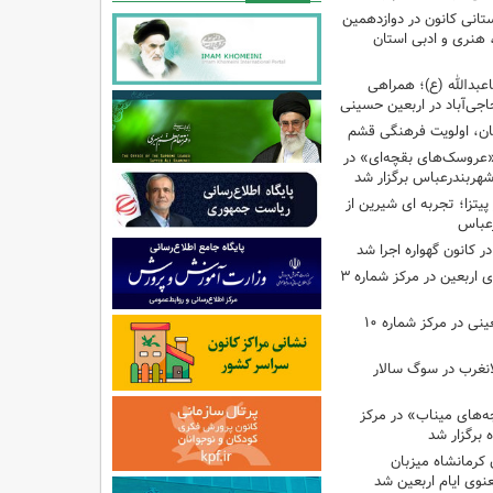
تانی کانون در دوازدهمین
نری و ادبی استان
اعبدالله (ع)؛ همراهی
اجی‌آباد در اربعین حسینی
کان، اولویت فرهنگی قشم
«عروسک‌های بقچه‌ای» در
شهربندرعباس برگزار شد
تزا؛ تجربه ای شیرین از
رعباس
ر کانون گهواره اجرا شد
اجرای برنامه‌هایی برای اربعین در مرکز شماره ۳
اجرای برنامه‌های اربعینی در مرکز شماره ۱۰
لانغرب در سوگ سالار
بچه‌های میناب» در مرکز
ه ۱۳ کانون کرمانشاه میزبان
نوی ایام اربعین شد