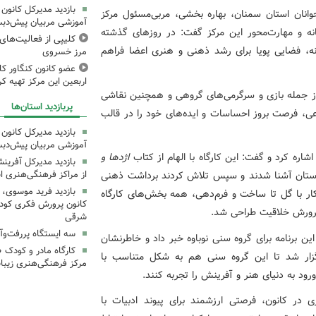
بازدید مدیرکل کانون 
انان استان سمنان، بهاره بخشی، مربی‌مسئول مرکز
آموزشی مربیان پیش‌دبس
ستانه و مهارت‌محور این مرکز گفت: در روزهای گذشته
کلیپی از فعالیت‌ها
نه، فضایی پویا برای رشد ذهنی و هنری اعضا فراهم
مرز خسروی
عضو کانون کنگاور کلی
اربعین این مرکز تهیه کر
از جمله بازی و سرگرمی‌های گروهی و همچنین نقاشی
پربازدید استان‌ها
ی، فرصت بروز احساسات و ایده‌های خود را در قالب
بازدید مدیرکل کانون 
آموزشی مربیان پیش‌دبس
شاره کرد و گفت: این کارگاه با الهام از کتاب
اژدها و
بازدید مدیرکل آفری
از مراکز فرهنگی‌هنری ا
استان آشنا شدند و سپس تلاش کردند برداشت ذهنی
بازدید فرید موسوی، 
ار با گل تا ساخت و فرم‌دهی، همه بخش‌های کارگاه
کانون پرورش فکری کودکا
پرورش خلاقیت طراحی شد.
شرقی
سه ایستگاه پررفت‌وآ
ن برنامه برای گروه سنی نوباوه خبر داد و خاطرنشان
کارگاه مادر و کودک 
 برگزار شد تا این گروه سنی هم به شکل متناسب با
مرکز فرهنگی‌هنری زیبا
ود به دنیای هنر و آفرینش را تجربه کنند.
 در کانون، فرصتی ارزشمند برای پیوند ادبیات با