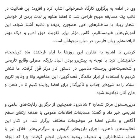
وی در ادامه به برگزاری کارگاه شعرخوانی اشاره کرد و افزود: این فعالیت در
قالب یک مسابقه مهیج طراحی شد تا اعضا علاوه بر لذت بردن از خوانش
اشعار زیبا، با ساختارهای ادبی همچون ردیف و قافیه آشنا شوند. این
آموزش‌های غیرمستقیم، گامی مؤثر برای تقویت ذوق ادبی و درک بهتر
ظرافت‌های زبان فارسی در میان نوجوانان است.
کریمی با اشاره به تقارن این روزها با ایام فرخنده ماه ذی‌الحجه،
خاطرنشان کرد: با توجه به پیش‌رو بودن اعیاد بزرگ، معرفی وقایع تاریخی
و شخصیت‌های برجسته مذهبی در دستور کار مرکز قرار گرفت. ما تلاش
کردیم با استفاده از ابزار ماندگار قصه‌گویی، این مفاهیم والا و وقایع تاریخ
اسلام را به شیوه‌ای جذاب و تأثیرگذار برای اعضا روایت کنیم تا در ذهن و
جان آنان نهادینه شود.
مربی‌مسئول مرکز شماره ۲ شاهرود همچنین از برگزاری رقابت‌های علمی و
تفریحی خبر داد و گفت: مسابقات اطلاعات عمومی با هدف ارتقای سطح
آگاهی و دانش اعضا در موضوعات مختلف برگزار شد. در کنار این
فعالیت‌های ذهنی، اجرای بازی‌های گروهی و سرگرمی‌های خلاق نیز با
هدف نشاط‌افزایی و تلطیف روحیه دختران انجام گرفت؛ چرا که ایجاد