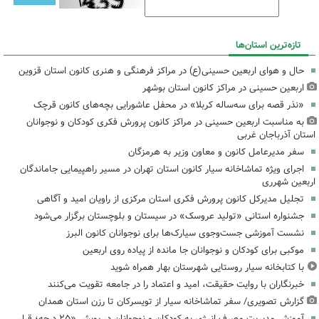
تازه‌ترین استان‌ها
حال و هوای اربعین حسینی(ع) در مراکز فرهنگی و هنری کانون استان قزوین
اربعین حسینی در مراکز کانون استان بوشهر
«نذر قصه برای سه‌ساله کربلا» در محفل عاشورایی بچه‌های کانون قرچک
به مناسبت اربعین حسینی در مراکز کانون پرورش فکری کودکان و نوجوانان
استان آذرباجان غربی
سفر مدیرعامل کانون و معاون وزیر به هرمزگان
اجرای ویژه تماشاخانه سیار کانون استان تهران در مسیر راهپیمایی جاماندگان
اربعین شهرری
تجلیل مدیرکل کانون پرورش فکری استان مرکزی از راویان امید و آگاهی
جشنواره استانی «تولید عروسک» در سیستان و بلوچستان برگزار می‌شود
نشست آموزشی جست‌وجوی سیارک‌ها برای نوجوانان کانون البرز
موکبی برای کودکان و نوجوانان جا مانده از پیاده روی اربعین
با کتابخانه سیار روستایی شهرستان بهار همراه شوید
خبرنگاران با روایت حقیقت، امید و اعتماد را در جامعه تقویت می‌کنند
گزارش تصویری/ سفر تماشاخانه سیار از تویسرکان تا رزن استان همدان
آموزش مدیریت مصرف انرژی به کودکان و نوجوانان در پویش «۲۵ درجه؛ قرار