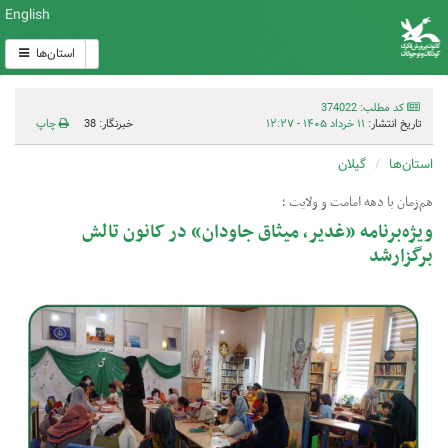
English
استان‌ها
کد مطلب: 374022
تاریخ انتشار:
۱۱ خرداد ۱۴۰۵ - ۱۲:۲۷
خبرنگار: 38
چاپ
استان‌ها
گیلان
هم‌زمان با دهه امامت و ولایت ؛
ویژه‌برنامه «غدیر، میثاق جاودان» در کانون تالش
برگزارشد