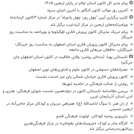
پیام مدیر کل کانون استان ایلام در پایان اربعین ۱۴۰۵
آخرین روز موکب کانون کنگاور با آخرین اجرای سرود
کلیپ برگزاری آیین "چهل روز، چهل یادوراه" در مرکز شماره ۳کانون کرمانشاه
ویژه‌برنامه‌های اربعین در مرکز کرندغرب برگزار شد
پیام تبریک مدیرکل کانون پرورش فکری کهگیلویه و بویراحمد به مناسبت روز
خبرنگار
پیام مدیرکل کانون پرورش فکری استان اصفهان به مناسبت روز خبرنگار؛
خبرنگاران، حافظان مرزهای فکری جامعه
تابستانی پویا، آینده‌ای روشن؛ وقتی خلاقیت در کانون استان اصفهان جان
می‌گیرد
عصرانه‌های دمنوشی در کانون علوم و فناوری‌های نوین اصفهان
کانون پرورش فکری خراسان شمالی پای میز خدمت نشست
روایتی از عدالت فرهنگی در حاشیه شهرها
بررسی نظامنامه تابستانی کانون در دوازدهمین نشست شورای فرهنگی، هنری و
ادبی استان آذربایجان غربی
از دل هنر تا سوگ اباعبدالله (ع)؛ همراهی مربیان و کودکان مرکز حاجی‌آباد در
اربعین حسینی
بازپروری روحیه کودکان، اولویت فرهنگی قشم
کارگاه مادر و کودک «عروسک‌های بقچه‌ای» در مرکز فرهنگی‌هنری
زیباشهربندرعباس برگزار شد