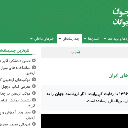
‌ها و رویدادها
استان‌ها
چند رسانه‌ای
خبرهای داخلی
تازه‌ترین چندرسانه‌ا
چاپ
حسن دادشکر: اکبر عب
تماشاخانه‌های سیار 
اربعین
ای ایران
موکب‌های اربعینی کا
معرفی کتاب «چهل ر
کتاب‌های طوطی، زیرمجموعه انتشارات فاطمی، از سال ۱۳۹۶ با رعایت کپی‌رایت، آثار ارزشمند جهان را به
موکب اربعین در چذاب
نشست نمایش فیلم و 
ران بین‌المللی رسانده است.
کن»
سفر وزیر آموزش و پ
اردبیل
قدردانی محمد حمزه‌زا