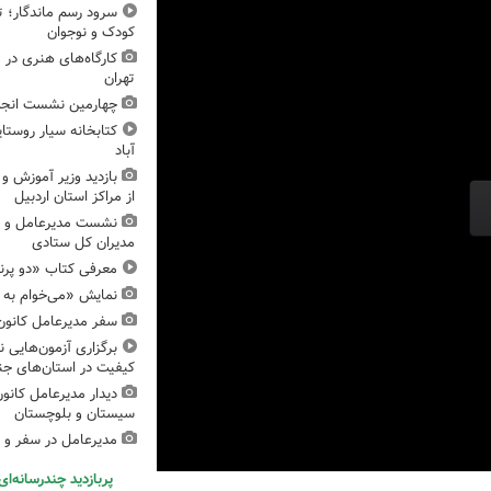
سرود رسم ماندگار؛ 
کودک و نوجوان
تهران
چهارمین نشست انج
کتابخانه سیار روستا
آباد
بازدید وزیر آموزش و
از مراکز استان اردبیل
نشست مدیرعامل و ا
مدیران کل ستادی
معرفی کتاب «دو پرن
نمایش «می‌خوام به د
سفر مدیرعامل کانون
برگزاری آزمون‌هایی 
کیفیت در استان‌های جن
دیدار مدیرعامل کانون
سیستان و بلوچستان
مدیرعامل در سفر و 
پربازدید چندرسانه‌ای