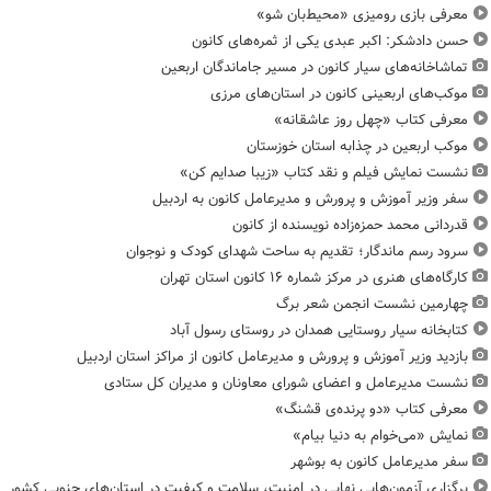
معرفی بازی رومیزی «محیط‌بان شو»
حسن دادشکر: اکبر عبدی یکی از ثمره‌های کانون
تماشاخانه‌های سیار کانون در مسیر جاماندگان اربعین
موکب‌های اربعینی کانون در استان‌های مرزی
معرفی کتاب «چهل روز عاشقانه»
موکب اربعین در چذابه استان خوزستان
نشست نمایش فیلم و نقد کتاب «زیبا صدایم کن»
سفر وزیر آموزش و پرورش و مدیرعامل کانون به اردبیل
قدردانی محمد حمزه‌زاده نویسنده از کانون
سرود رسم ماندگار؛ تقدیم به ساحت شهدای کودک و نوجوان
کارگاه‌های هنری در مرکز شماره ۱۶ کانون استان تهران
چهارمین نشست انجمن شعر برگ
کتابخانه سیار روستایی همدان در روستای رسول آباد
بازدید وزیر آموزش و پرورش و مدیرعامل کانون از مراکز استان اردبیل
نشست مدیرعامل و اعضای شورای معاونان و مدیران کل ستادی
معرفی کتاب «دو پرنده‌ی قشنگ»
نمایش «می‌خوام به دنیا بیام»
سفر مدیرعامل کانون به بوشهر
برگزاری آزمون‌هایی نهایی در امنیت، سلامت و کیفیت در استان‌های جنوبی کشور